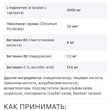
L-карнитин
(в форме L-
3000 мг
тартрата)
Пиколинат хрома
(Chromium
20 мкг
Picolinate)
Витамин B5
(пантотеновая
6 мг
кислота)
Витамин B6
(пиридоксин)
1,2 мг
Витамин C
(L-ascorbic acid)
124 мг
Другие ингредиенты:
очищенная вода, пищевые кислоты
(лимонная кислота, аскорбиновая кислота),
ароматизаторы, подсластители (ацесульфам калия,
сукралоза), консерванты (сорбат калия, бензоат натрия).
КАК ПРИНИМАТЬ: