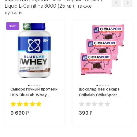
Liquid L-Carnitine 3000 (25 мл), также
купили
хит
Сывороточный протеин
Шоколад без сахара
USN BlueLab Whey
Chikalab ChikaSport
(2000 г)
(100 г)
9 690
390
₽
₽