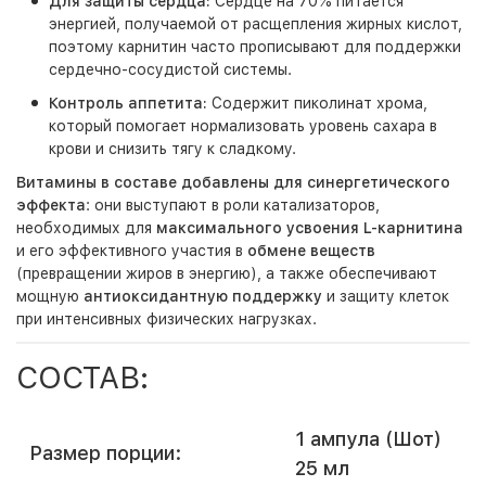
Для защиты сердца:
Сердце на 70% питается
энергией, получаемой от расщепления жирных кислот,
поэтому карнитин часто прописывают для поддержки
сердечно-сосудистой системы.
Контроль аппетита:
Содержит пиколинат хрома,
который помогает нормализовать уровень сахара в
крови и снизить тягу к сладкому.
Витамины в составе добавлены для синергетического
эффекта
: они выступают в роли катализаторов,
необходимых для
максимального усвоения L-карнитина
и его эффективного участия в
обмене веществ
(превращении жиров в энергию), а также обеспечивают
мощную
антиоксидантную поддержку
и защиту клеток
при интенсивных физических нагрузках.
СОСТАВ:
1 ампула (Шот)
Размер порции:
25 мл