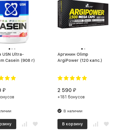
 USN Ultra-
Аргинин Olimp
Premium Casein (908 г)
ArgiPower (120 капс.)
0
2 590
₽
₽
бонусов
+181 бонусов
аличии
В наличии
рзину
В корзину