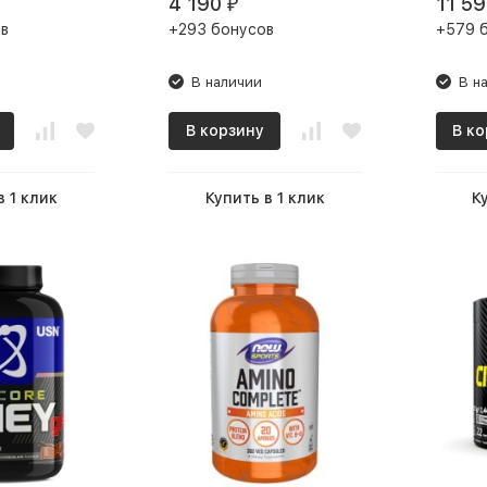
4 190
11 59
₽
в
+293 бонусов
+579 
В наличии
В н
В корзину
В ко
в 1 клик
Купить в 1 клик
К