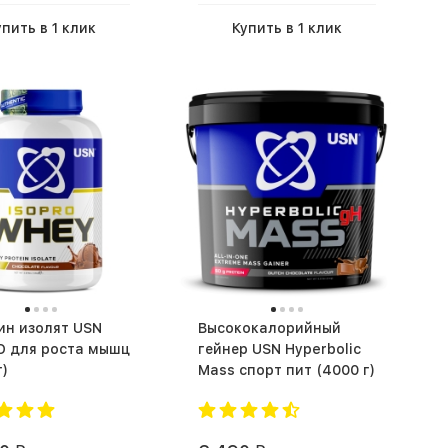
упить в 1 клик
Купить в 1 клик
 изолят USN
Высококалорийный
O для роста мышц
гейнер USN Hyperbolic
г)
Mass спорт пит (4000 г)