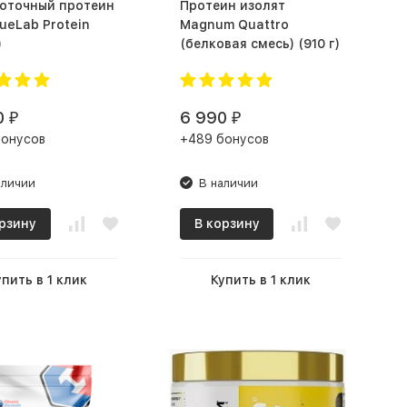
оточный протеин
Протеин изолят
ueLab Protein
Magnum Quattro
)
(белковая смесь) (910 г)
0
6 990
₽
₽
бонусов
+489 бонусов
аличии
В наличии
рзину
В корзину
упить в 1 клик
Купить в 1 клик