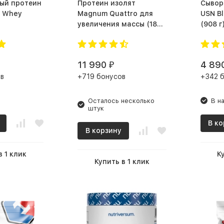
ый протеин
Протеин изолят
Сывор
b Whey
Magnum Quattro для
USN Bl
увеличения массы (1820
(908 г
г)
11 990
4 89
₽
в
+719 бонусов
+342 
Осталось несколько
В н
штук
В ко
В корзину
в 1 клик
К
Купить в 1 клик