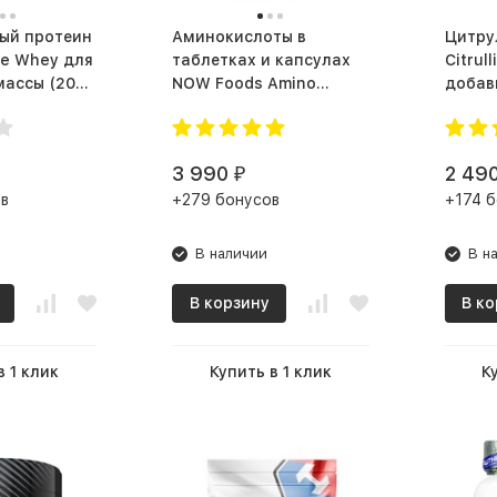
ый протеин
Аминокислоты в
Цитру
re Whey для
таблетках и капсулах
Citrul
ы (2000
NOW Foods Amino
добав
Complete (360 капс.)
3 990
2 49
₽
в
+279 бонусов
+174 б
В наличии
В н
В корзину
В ко
в 1 клик
Купить в 1 клик
К