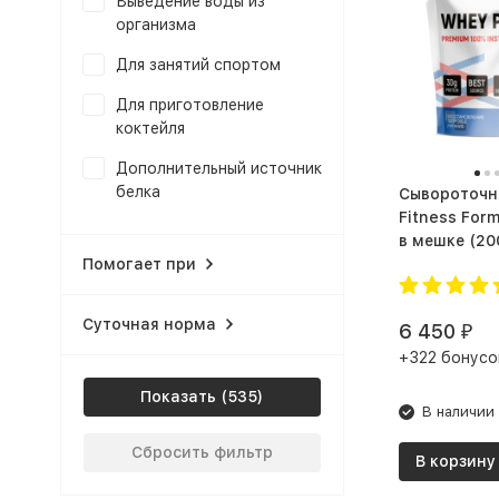
Выведение воды из
организма
Для занятий спортом
Для приготовление
коктейля
Дополнительный источник
белка
Сывороточн
Fitness Form
Заменить прием пищи
в мешке
Помогает при
Здоровый сон
Здоровье костей и
Суточная норма
6 450
₽
суставов
+322 бонусо
Здоровье щитовидной
Показать
железы
В наличии
Избавиться от лишнего
Сбросить фильтр
В корзину
веса