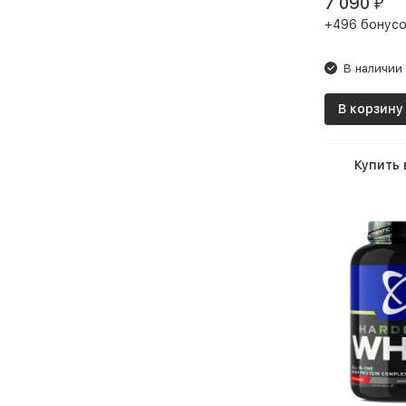
7 090
₽
солевого баланса
+496 бонусо
Поддержание здорового
сердца
В наличии
Полезный перекус
В корзину
Поливитамины
Приготовление коктейля
Купить 
Проработка мышц
Противовоспалительное
действие
Профилактика мышечных
судорог
Снижение аппетита
Специи(приправы) к пище
Средство для улучшения