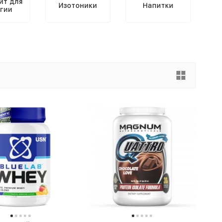
ит для
Изотоники
Напитки
гии