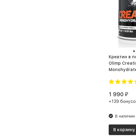
Улучшение работы
мышечной системы
Улучшение
репродуктивной функции
Энергетик перед
тренировкой
Креатин в 
Olimp Creat
1 990
₽
+139 бонусо
В наличии
В корзину