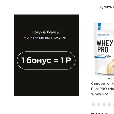
Комплекс витаминов для
женщин
Купить 
Комплекс витаминов для
мужчин
Комплекс минералов
Красота и здоровье кожи
и волос
Набрать мышечную массу
Нормализация давления и
здоровье сосудов
Пампинг
Сывороточн
Повышение либидо
PurePRO (Nu
Whey Pro
Повышение нагрузки во
время тренировок
Поддержание водно-