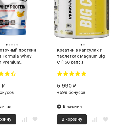
оточный протеин
Креатин в капсулах и
s Formula Whey
таблетках Magnum Big
n Premium
C (150 капс.)
Сывороточный (900 г)
0
5 990
₽
₽
онусов
+599 бонусов
аличии
В наличии
рзину
В корзину