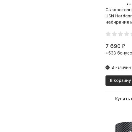
памяти и мозговой
активности
Сывороточн
USN Hardco
Стабилизация нервной
набирания масс
системы
г)
Увеличение выносливости
и силы
7 690
₽
Увеличить выработку
+538 бонусо
гормона роста
Увеличить выработку
В наличии
тестостерона
В корзину
Укрепить иммунитет
Укрепление здоровья и
Купить 
гепатопротектор
Укрепление иммунной
системы
Улучшение работы ЖКТ