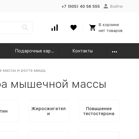
+7 (905) 40 56 555
Войти
В корзине
нет товаров
Подарочные карты
Контакты
а массы и роста мышц
ра мышечной массы
Жиросжигател
Повышение
тин
и
тестостерона