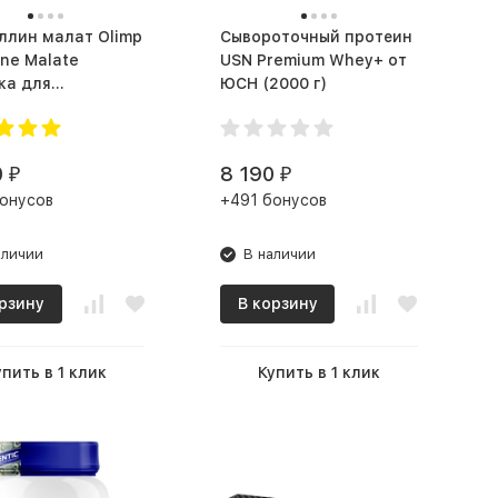
ллин малат Olimp
Сывороточный протеин
line Malate
USN Premium Whey+ от
ка для
ЮСН (2000 г)
спортсменов (200 г)
0
8 190
₽
₽
онусов
+491 бонусов
аличии
В наличии
рзину
В корзину
упить в 1 клик
Купить в 1 клик