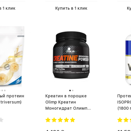
в 1 клик
Купить в 1 клик
К
ый протеин
Креатин в порошке
Протеин
triversum)
Olimp Креатин
ISOPR
Моногидрат Олимп
(1800 
Сывороточный (2000 г)
(550 г)