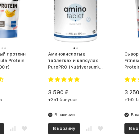
ый протеин
Аминокислоты в
Сывор
ula Protein
таблетках и капсулах
Fitnes
 (2000 г)
PurePRO (Nutriversum)
Protei
Amino Tablet (350 таб.)
3 590
3 25
₽
в
+251 бонусов
+162 б
В наличии
В н
В корзину
В ко