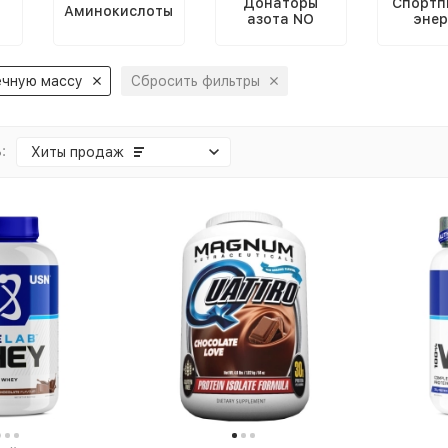
Донаторы
Спортп
Аминокислоты
азота NO
энер
чную массу
Сбросить фильтры
:
Хиты продаж