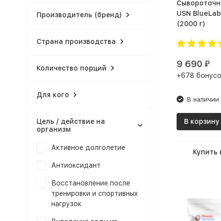
Сывороточн
USN BlueLa
Производитель (бренд)
(2000 г)
Страна производства
9 690
₽
Количество порций
+678 бонусо
Для кого
В наличии
В корзину
Цель / действие на
организм
Активное долголетие
Купить 
Антиоксидант
Восстановление после
тренировки и спортивных
нагрузок