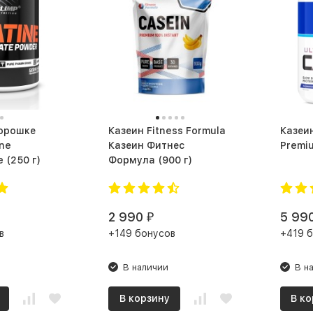
порошке
Казеин Fitness Formula
Казеин
ine
Казеин Фитнес
Monohydrate (250 г)
Формула (900 г)
2 990
5 99
₽
в
+149 бонусов
+419 
В наличии
В н
В корзину
В ко