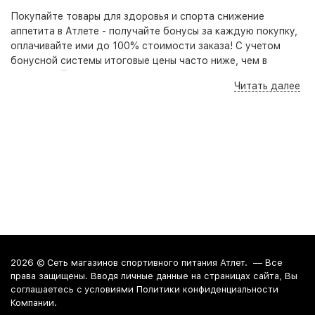
Покупайте товары для здоровья и спорта снижение
аппетита в Атлете - получайте бонусы за каждую покупку,
оплачивайте ими до 100% стоимости заказа! С учетом
бонусной системы итоговые цены часто ниже, чем в
маркетплейсах Ozon, Wildberries и аптеках. При этом в
Читать далее
отличие от маркетплейсов в нашем ассортименте
представлены оригинальные, качественные товары,
гарантирующие безопасность приема и высокую
результативность.
Кроме того на нашем сайте, по телефону и в розничных
точках вы всегда можете получить бесплатную
консультацию - специалист подберет под ваши цели,
задачи и бюджет оптимальный набор добавок для
достижения наилучшего результата.
Стоимость на товары из категории товары для здоровья и
спорта снижение аппетита начинается от 270 руб.
2026 ©
Сеть магазинов спортивного питания Атлет.
— Все
Интернет-магазин
осуществляет доставку в любой город
права защищены. Вводя личные данные на страницах сайта, Вы
России. Среди них:
Москва
. Забрать заказ из магазина
соглашаетесь c условиями Политики конфиденциальности
можно в Краснодаре, Анапе и Новороссийске.
Компании.