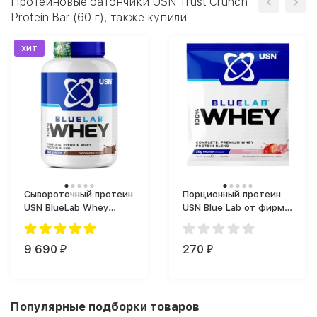
Протеиновые батончики USN Trust Crunch
Protein Bar (60 г), также купили
хит
Сывороточный протеин
Порционный протеин
USN BlueLab Whey
USN Blue Lab от фирмы
(2000 г)
ЮСН (34 г)
9 690
270
₽
₽
Популярные подборки товаров