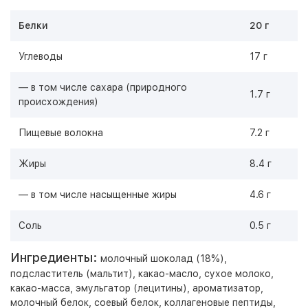
Белки
20 г
Углеводы
17 г
— в том числе сахара (природного
1.7 г
происхождения)
Пищевые волокна
7.2 г
Жиры
8.4 г
— в том числе насыщенные жиры
4.6 г
Соль
0.5 г
Ингредиенты:
молочный шоколад (18%),
подсластитель (мальтит), какао-масло, сухое молоко,
какао-масса, эмульгатор (лецитины), ароматизатор,
молочный белок, соевый белок, коллагеновые пептиды,