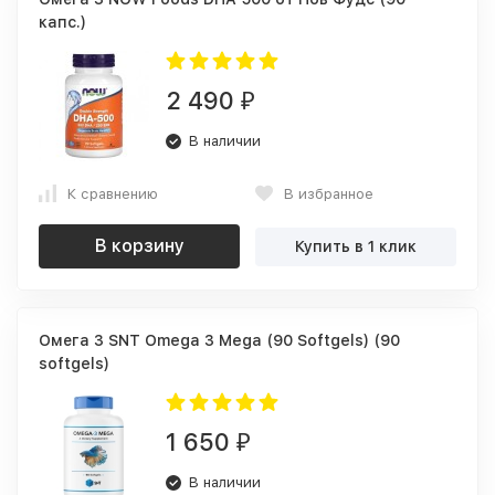
капс.)
2 490
₽
В наличии
К сравнению
В избранное
В корзину
Купить в 1 клик
Омега 3 SNT Omega 3 Mega (90 Softgels) (90
softgels)
1 650
₽
В наличии