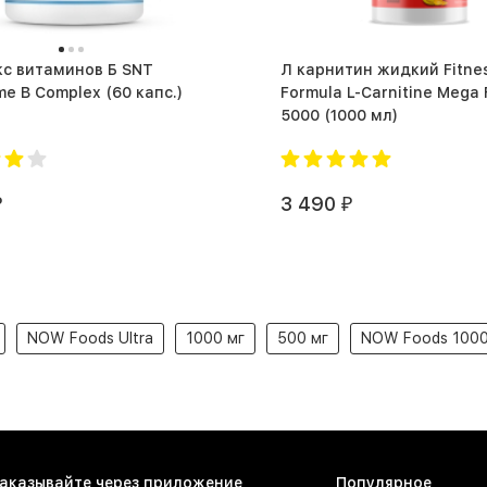
с витаминов Б SNT
Л карнитин жидкий Fitne
Coenzyme B Complex (60 капс.)
Formula L-Carnitine Mega
5000 (1000 мл)
3 490
₽
₽
NOW Foods Ultra
1000 мг
500 мг
NOW Foods 1000
аказывайте через приложение
Популярное