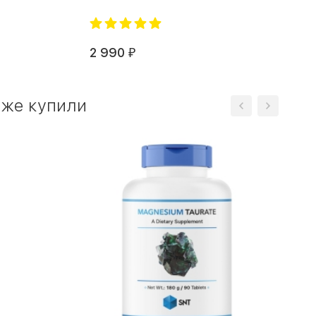
2 990
₽
кже купили