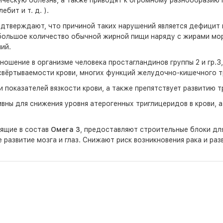
ческую болезнь, а также приводят к огромному разнообразию 
бит и т. д. ).
тверждают, что причиной таких нарушений является дефицит 
ольшое количество обычной жирной пищи наряду с жирами морски
ий.
ошение в организме человека простагландинов группы 2 и гр.3
 свёртываемости крови, многих функций желудочно-кишечного т
 показателей вязкости крови, а также препятствует развитию 
ны для снижения уровня атерогенных триглицеридов в крови, а
дящие в состав
Омега 3
, предоставляют строительные блоки дл
 развитие мозга и глаз. Снижают риск возникновения рака и ра