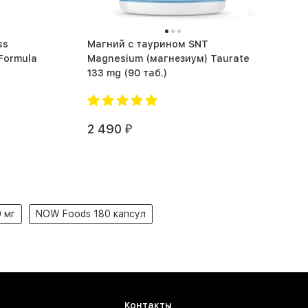
ss
Магний c таурином SNT
 Formula
Magnesium (магнезиум) Taurate
133 mg (90 таб.)
2 490
₽
 мг
NOW Foods 180 капсул
Контакты