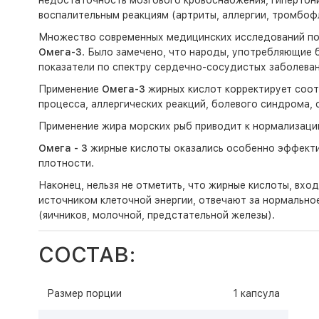
недостаточность мозгового кровоснабжения, гипертони
воспалительным реакциям (артриты, аллергии, тромбофле
Множество современных медицинских исследований под
Омега-3
. Было замечено, что народы, употребляющие б
показатели по спектру сердечно-сосудистых заболеван
Применение
Омега-3
жирных кислот корректирует соотн
процесса, аллергических реакций, болевого синдрома,
Применение жира морских рыб приводит к нормализации
Омега - 3
жирные кислоты оказались особенно эффектив
плотности.
Наконец, нельзя не отметить, что жирные кислоты, вхо
источником клеточной энергии, отвечают за нормальное
(яичников, молочной, предстательной железы).
СОСТАВ:
Размер порции
1 капсула