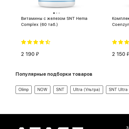
Витамины с железом SNT Hema
Комплек
Complex (60 таб.)
2 190
2 150
₽
Популярные подборки товаров
Olimp
NOW
SNT
Ultra (Ультра)
SNT Ultra
З