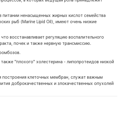
процессов, в которых ведущая роль принадлежит
в питании ненасыщенных жирных кислот семейства
х рыб (Marine Lipid Oil), имеют очень низкие
, что восстанавливает регуляцию воспалительного
ракта, почек и также нервную трансмиссию.
тромбозов.
 также "плохого" холестерина - липопротеидов низкой
я построения клеточных мембран, служат важным
звития доброкачественных и злокачественных опухолей