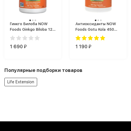
Гинкго Билоба NOW
Антиоксиданты NOW
Foods Ginkgo Biloba 120
Foods Gotu Kola 450
мг (100 капс.)
(100 капс.)
1 690
1 190
₽
₽
Популярные подборки товаров
Life Extension