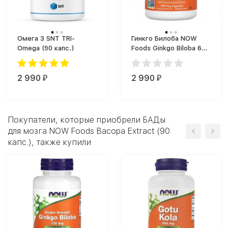
Омега 3 SNT TRI-
Гинкго Билоба NOW
Omega (90 капс.)
Foods Ginkgo Biloba 60
mg (240 капс.)
2 990
2 990
₽
₽
Покупатели, которые приобрели БАДы
для мозга NOW Foods Bacopa Extract (90
капс.), также купили