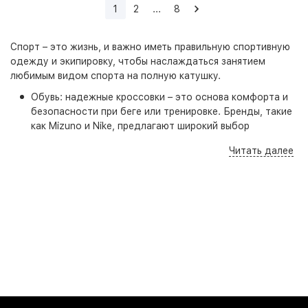
1
2
...
8
Спорт – это жизнь, и важно иметь правильную спортивную
одежду и экипировку, чтобы наслаждаться занятием
любимым видом спорта на полную катушку.
Обувь: надежные кроссовки – это основа комфорта и
безопасности при беге или тренировке. Бренды, такие
как Mizuno и Nike, предлагают широкий выбор
кроссовок, подходящих для каждого типа стопы.
Читать далее
Рюкзаки: удобные рюкзаки с большим количеством
карманов и отделений помогут организовать хранение
и переноску экипировки, телефона и других
необходимых вещей.
Носки: правильно подобранные спортивные носки с
усиленными зонами защиты будут обеспечивать
комфорт и предотвращать возникновение натертостей
во время интенсивных тренировок.
Шорты и куртки: легкие шорты и куртки, изготовленные
из дышащих материалов, позволят коже свободно