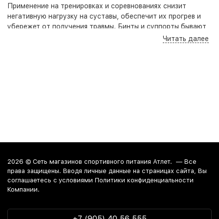
Применение на тренировках и соревнованиях снизит
негативную нагрузку на суставы, обеспечит их прогрев и
убережет от получения травмы. Бинты и суппорты бывают
как любительские, так и профессиональные, в зависимости
Читать далее
от уровня спортивной нагрузки: вторые существенно
жестче и прочнее первых. Прибегайте к их помощи всегда,
когда работаете с
субмаксимальными
для себя весами.
Интернет-магазин
осуществляет доставку в любой город
России. Среди них:
Москва
. Забрать заказ из магазина
можно в Краснодаре, Анапе и Новороссийске.
2026 ©
Сеть магазинов спортивного питания Атлет.
— Все
права защищены. Вводя личные данные на страницах сайта, Вы
соглашаетесь c условиями Политики конфиденциальности
Компании.
+7 (905) 40 56 555