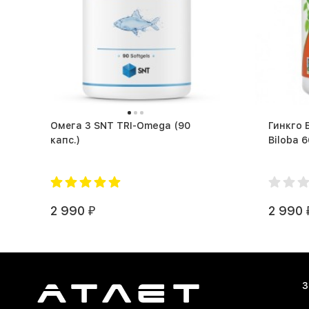
Омега 3 SNT TRI-Omega (90
Гинкго 
капс.)
2 990
2 990
₽
З