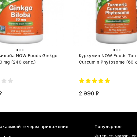
Билоба NOW Foods Ginkgo
Куркумин NOW Foods Turm
Biloba 60 mg (240 капс.)
Curcumin Phyto
2 990
₽
₽
аказывайте через приложение
Популярное
Интернет-магазин сп