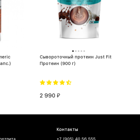
eric
Сывороточный протеин Just Fit
some (60 капс.)
Протеин (900 г)
2 990
₽
Контакты
ортпита
+7 (905) 40 56 555