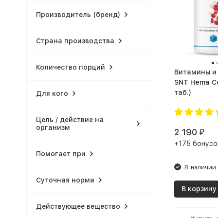
Производитель (бренд)
Страна производства
Количество порций
Витамины и
SNT Hema Com
таб.)
Для кого
Цель / действие на
организм
2 190
₽
+175 бонусо
Помогает при
В наличии
Суточная норма
В корзину
Действующее вещество