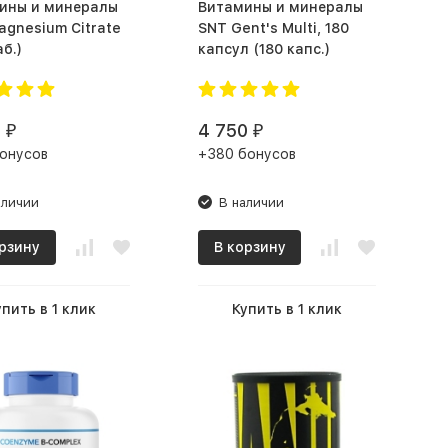
ины и минералы
Витамины и минералы
agnesium Citrate
SNT Gent's Multi, 180
аб.)
капсул (180 капс.)
0
4 750
₽
₽
онусов
+380 бонусов
аличии
В наличии
рзину
В корзину
упить в 1 клик
Купить в 1 клик