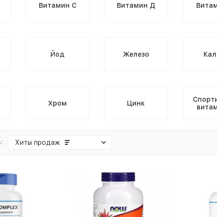
Витамин C
Витамин Д
Витам
Йод
Железо
Кал
Спорт
Хром
Цинк
вита
:
Хиты продаж