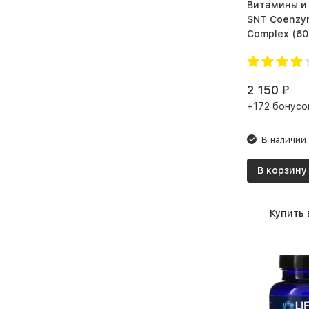
Витамины и
SNT Coenzy
Comple
2 150
₽
+172 бонусо
В наличии
В корзину
Купить 