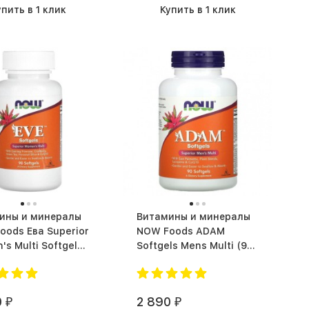
упить в 1 клик
Купить в 1 клик
ины и минералы
Витамины и минералы
oods Ева Superior
NOW Foods ADAM
s Multi Softgels
Softgels Mens Multi (90
пс.)
капс.)
0
2 890
₽
₽