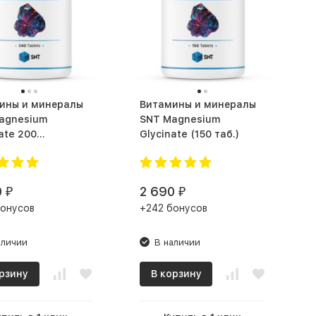
ины и минералы
Витамины и минералы
agnesium
SNT Magnesium
ate 200
Glycinate (150 таб.)
ая соль (240
0
2 690
₽
₽
бонусов
+242 бонусов
аличии
В наличии
рзину
В корзину