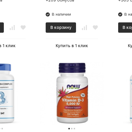
в
+209 бонусов
+363 
В наличии
В н
В корзину
В ко
в 1 клик
Купить в 1 клик
К