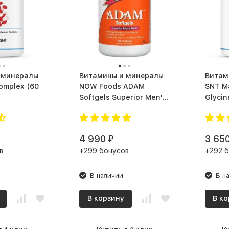
 минералы
Витамины и минералы
Витам
plex (60
NOW Foods ADAM
SNT M
Softgels Superior Men's
Glycin
Multi vitamins (180
магниев
капс.)
таб.)
4 990
3 65
₽
в
+299 бонусов
+292 
В наличии
В н
В корзину
В ко