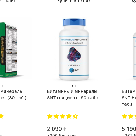
в 1 клик
Купить в 1 клик
К
 минералы
Витамины и минералы
Витам
Magnum Primer (30 таб.)
SNT глицинат (90 таб.)
SNT Hem
таб.)
2 090
5 19
₽