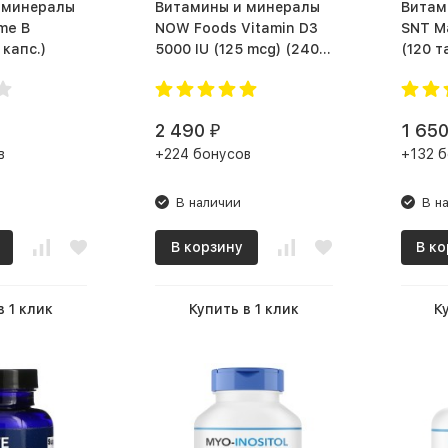
 минералы
Витамины и минералы
Витам
me B
NOW Foods Vitamin D3
SNT M
x (60 капс.)
5000 IU (125 mcg) (240
(120 т
капс.)
2 490
1 65
₽
в
+224 бонусов
+132 б
В наличии
В н
В корзину
В ко
в 1 клик
Купить в 1 клик
К