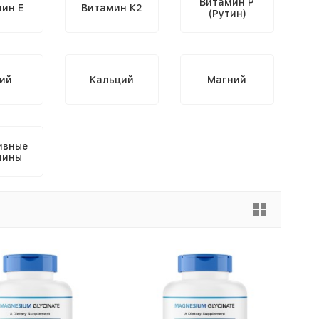
Витамин P
ин Е
Витамин К2
(Рутин)
ий
Кальций
Магний
ивные
мины