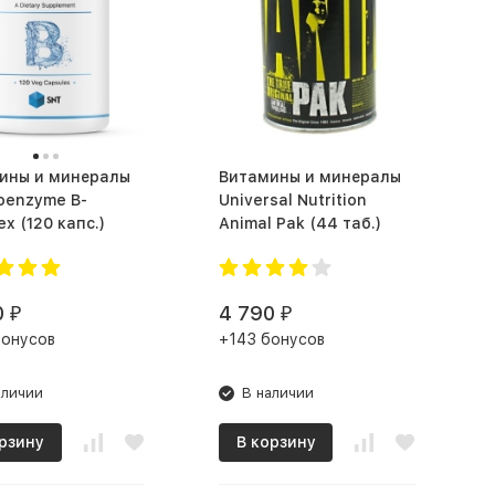
ины и минералы
Витамины и минералы
oenzyme B-
Universal Nutrition
Complex (120 капс.)
Animal Pak (44 таб.)
0
4 790
₽
₽
бонусов
+143 бонусов
аличии
В наличии
рзину
В корзину