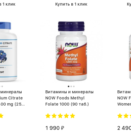
в 1 клик
Купить в 1 клик
К
 минералы
Витамины и минералы
Витам
um Citrate
NOW Foods Methyl
NOW F
 mg (250
Folate 1000 (90 таб.)
Women'
(90 ка
1 990
2 49
₽