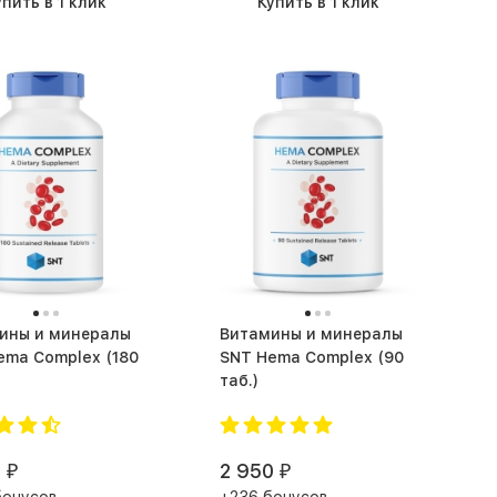
упить в 1 клик
Купить в 1 клик
ины и минералы
Витамины и минералы
a Complex (180
SNT Hema Complex (90
таб.)
0
2 950
₽
₽