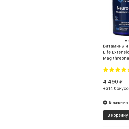
Витамины и
Life Extensi
Mag threona
(90 капс.)
4 490
₽
+314 бонусо
В наличии
В корзину