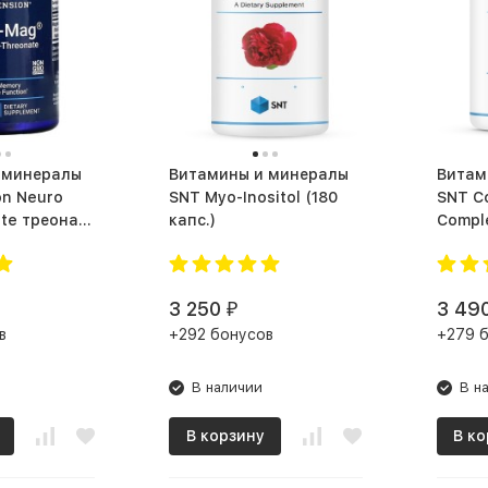
 минералы
Витамины и минералы
Витам
on Neuro
SNT Myo-Inositol (180
SNT C
te треонат
капс.)
3 250
3 49
₽
в
+292 бонусов
+279 
В наличии
В н
В корзину
В ко