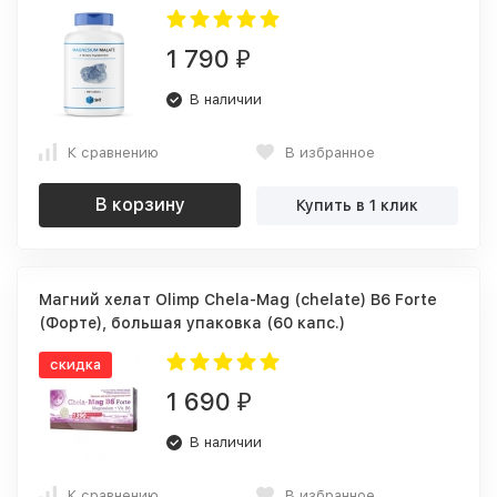
1 790
₽
В наличии
К сравнению
В избранное
В корзину
Купить в 1 клик
Магний хелат Olimp Chela-Mag (chelate) B6 Forte
(Форте), большая упаковка (60 капс.)
скидка
1 690
₽
В наличии
К сравнению
В избранное