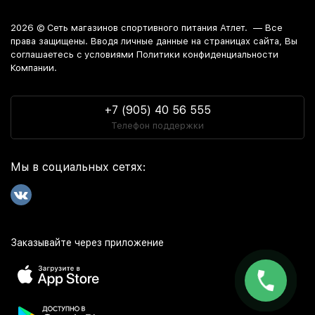
Стоимость на товары из категории витамины и минералы
для активного долголетия начинается от 150 руб.
2026 ©
Сеть магазинов спортивного питания Атлет.
— Все
Интернет-магазин
осуществляет доставку в любой город
права защищены. Вводя личные данные на страницах сайта, Вы
России. Среди них:
Москва
. Забрать заказ из магазина
соглашаетесь c условиями Политики конфиденциальности
можно в Краснодаре, Анапе и Новороссийске.
Компании.
+7 (905) 40 56 555
Телефон поддержки
Мы в социальных сетях:
Заказывайте через приложение