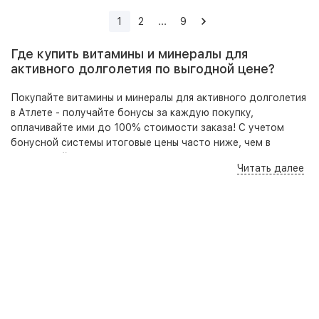
1
2
...
9
Где купить витамины и минералы для
активного долголетия по выгодной цене?
Покупайте витамины и минералы для активного долголетия
в Атлете - получайте бонусы за каждую покупку,
оплачивайте ими до 100% стоимости заказа! С учетом
бонусной системы итоговые цены часто ниже, чем в
маркетплейсах Ozon, Wildberries и аптеках. При этом в
Читать далее
отличие от маркетплейсов в нашем ассортименте
представлены оригинальные, качественные товары,
гарантирующие безопасность приема и высокую
результативность.
Кроме того на нашем сайте, по телефону и в розничных
точках вы всегда можете получить бесплатную
консультацию - специалист подберет под ваши цели,
задачи и бюджет оптимальный набор добавок для
достижения наилучшего результата.