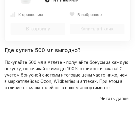
Нет в наличии
К сравнению
В избранное
В корзину
Купить в 1 клик
Где купить 500 мл выгодно?
Покупайте 500 мл в Атлете - получайте бонусы за каждую
покупку, оплачивайте ими до 100% стоимости заказа! С
учетом бонусной системы итоговые цены часто ниже, чем
в маркетплейсах Ozon, Wildberries и аптеках. При этом в
отличие от маркетплейсов в нашем ассортименте
представлены оригинальные, качественные товары,
Читать далее
гарантирующие безопасность приема и высокую
результативность. Кроме того на нашем сайте, по
телефону и в розничных точках вы всегда можете получить
бесплатную консультацию - специалист подберет под
ваши цели, задачи и бюджет оптимальный набор добавок
для достижения наилучшего результата.