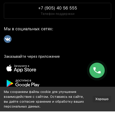
На нашем сайте вы можете купить витамин д в Москве
+7 (905) 40 56 555
недорого, оформив заказ с быстрой доставкой через ТК
Телефон поддержки
СДЭК. Сроки и стоимость доставки уточнит менеджер
после оформления заказа.
Мы в социальных сетях:
Заказать витамин д с доставкой в другие
города России
Выбирайте витамин д в нашем онлайн каталоге и
заказывайте доставку в любой город ТК СДЕК или Почтой
Заказывайте через приложение
России.
Интернет-магазин
осуществляет доставку в любой город
России. Среди них:
Москва
. Забрать заказ из магазина
можно в Краснодаре, Анапе и Новороссийске.
Мы сохраняем файлы cookie для улучшения
Популярное
взаимодействия с сайтом. Оставаясь на сайте,
Хорошо
вы даёте согласие хранение и обработку ваших
персональных данных.