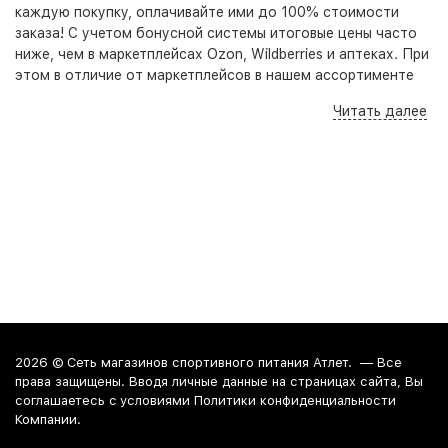
каждую покупку, оплачивайте ими до 100% стоимости
заказа! С учетом бонусной системы итоговые цены часто
ниже, чем в маркетплейсах Ozon, Wildberries и аптеках. При
этом в отличие от маркетплейсов в нашем ассортименте
представлены оригинальные, качественные товары,
Читать далее
гарантирующие безопасность приема и высокую
результативность. Кроме того на нашем сайте, по
телефону и в розничных точках вы всегда можете получить
бесплатную консультацию - специалист подберет под
ваши цели, задачи и бюджет оптимальный набор добавок
для достижения наилучшего результата.
Витамин Д в Краснодаре, Анапе и
Новороссийске
Вы можете купить витамин д в наших розничных точках в
Краснодаре, Анапе и Новороссийске. По Краснодару
2026 ©
Сеть магазинов спортивного питания Атлет.
— Все
можно заказать доставку курьером.
права защищены. Вводя личные данные на страницах сайта, Вы
соглашаетесь c условиями Политики конфиденциальности
Компании.
Витамин Д в Москве