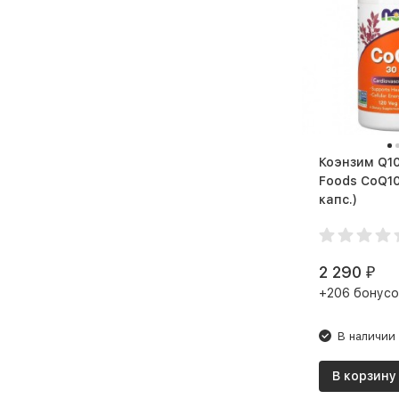
Коэнзим Q10 NO
Foods CoQ10 30
капс.)
2 290
₽
+206 бонусо
В наличии
В корзину