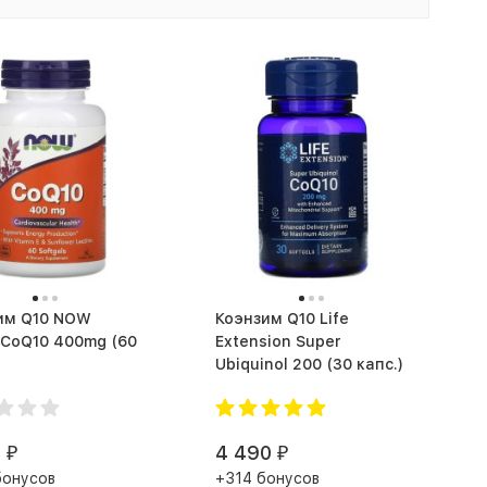
 Q10 NOW
Коэнзим Q10 Life
CoQ10 400mg (60
Extension Super
Ubiquinol 200 (30 капс.)
0
4 490
₽
₽
бонусов
+314 бонусов