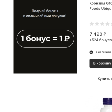
Коэнзим Q10 NO
7 490
₽
+524 бонусо
В наличии
В корзину
Купить 