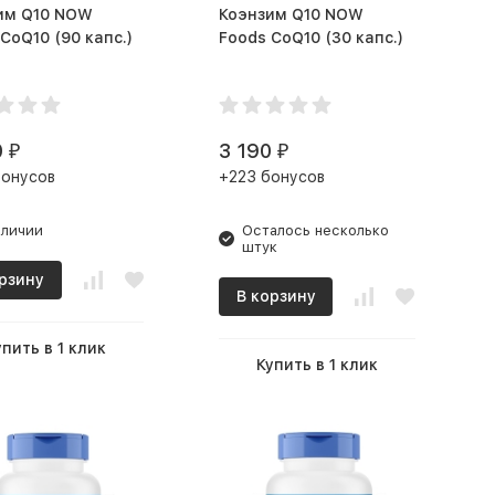
 Q10 NOW
Коэнзим Q10 NOW
Foods CoQ10 (90 капс.)
Foods CoQ10 (30 капс.)
0
3 190
₽
₽
бонусов
+223 бонусов
аличии
Осталось несколько
штук
рзину
В корзину
упить в 1 клик
Купить в 1 клик