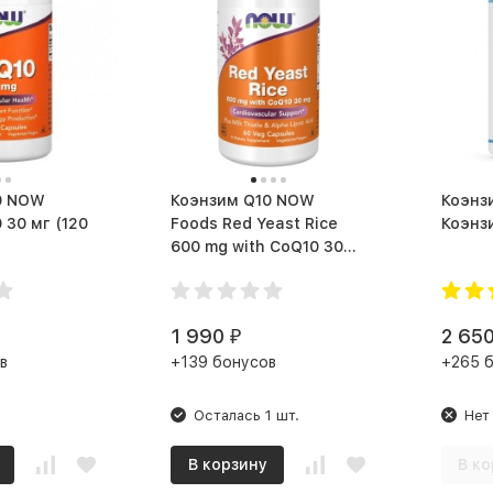
W
Коэнзим Q10 NOW
Коэнзим
 мг (120
Foods Red Yeast Rice
600 mg with CoQ10 30
mg (60 капс.)
1 990
2 65
₽
в
+139 бонусов
+265 
Осталась 1 шт.
Нет
В корзину
В ко