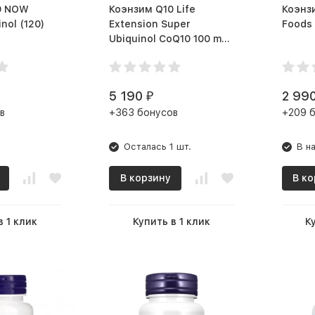
W
Коэнзим Q10 Life
Коэнзим
Foods Ubiquinol (120)
Extension Super
Ubiquinol CoQ10 100 mg
(60 капс.)
5 190
2 99
₽
в
+363 бонусов
+209 
Осталась 1 шт.
В н
В корзину
В ко
в 1 клик
Купить в 1 клик
К