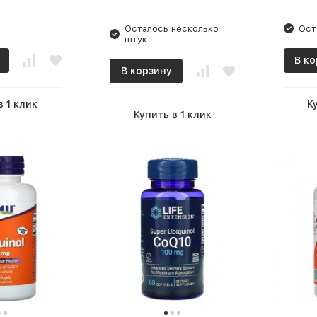
Осталось несколько
Ост
штук
В ко
В корзину
в 1 клик
К
Купить в 1 клик