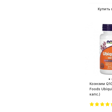
Купить 
Коэнзим Q10 NO
Foods Ubiquino
капс.)