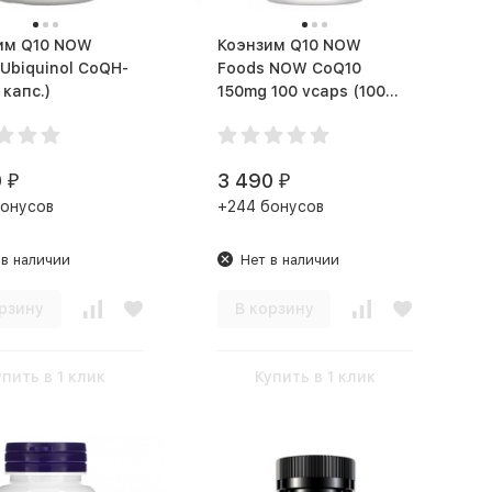
 Q10 NOW
Коэнзим Q10 NOW
Ubiquinol CoQH-
Foods NOW CoQ10
60 капс.)
150mg 100 vcaps (100
капс.)
0
3 490
₽
₽
бонусов
+244 бонусов
 в наличии
Нет в наличии
рзину
В корзину
упить в 1 клик
Купить в 1 клик