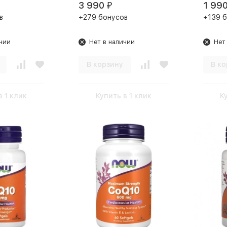
3 990
1 99
₽
в
+279 бонусов
+139 
чии
Нет в наличии
Нет
В корзину
В ко
в 1 клик
Купить в 1 клик
К