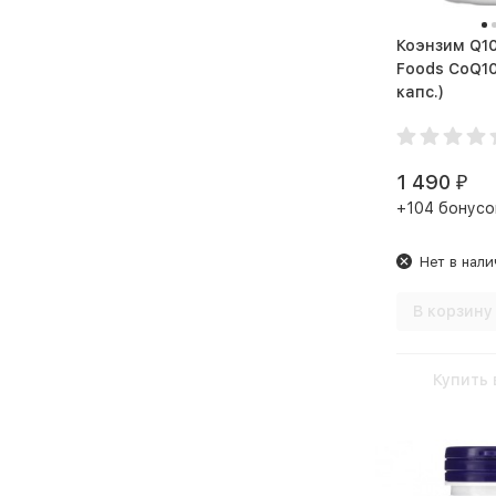
Коэнзим Q10 NO
Foods CoQ10 1
капс.)
1 490
₽
+104 бонусо
Нет в нали
В корзину
Купить 