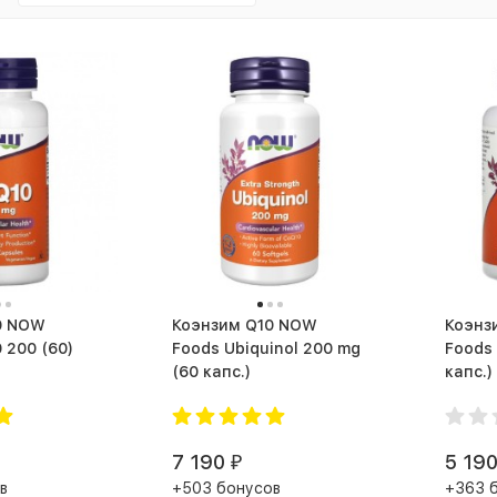
W
Коэнзим Q10 NOW
Коэнзим
Foods CoQ10 200 (60)
Foods Ubiquinol 200 mg
Foods 
(60 капс.)
капс.)
7 190
5 19
₽
в
+503 бонусов
+363 