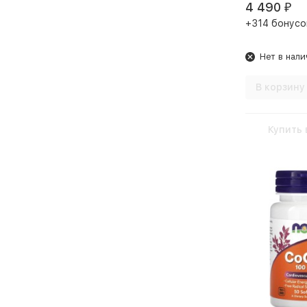
4 490
₽
+314 бонусо
Нет в нали
В корзину
Купить 