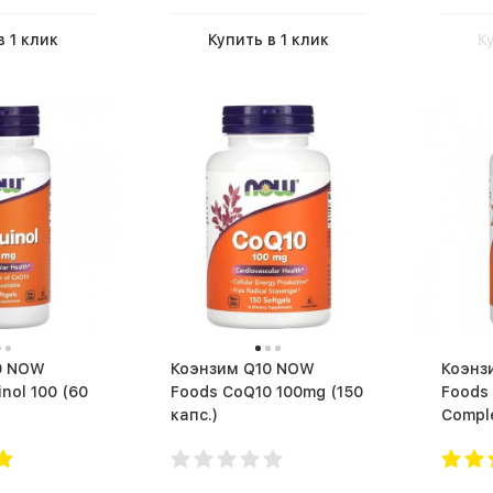
в 1 клик
Купить в 1 клик
К
W
Коэнзим Q10 NOW
Коэнзим
l 100 (60
Foods CoQ10 100mg (150
Foods
капс.)