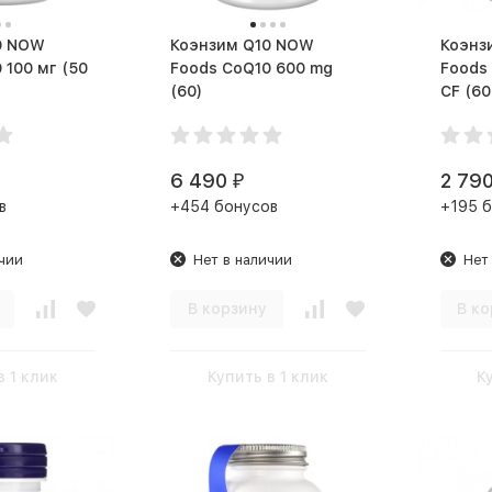
W
Коэнзим Q10 NOW
Коэнзим
00 мг (50
Foods CoQ10 600 mg
Foods 
(60)
CF (
6 490
2 79
₽
в
+454 бонусов
+195 
чии
Нет в наличии
Нет
В корзину
В ко
в 1 клик
Купить в 1 клик
К