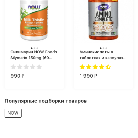
Силимарин NOW Foods
Аминокислоты в
Silymarin 150mg (60
таблетках и капсулах
капс.)
NOW Foods Amino
Complete (120 капс.)
990
1 990
₽
₽
Популярные подборки товаров
NOW