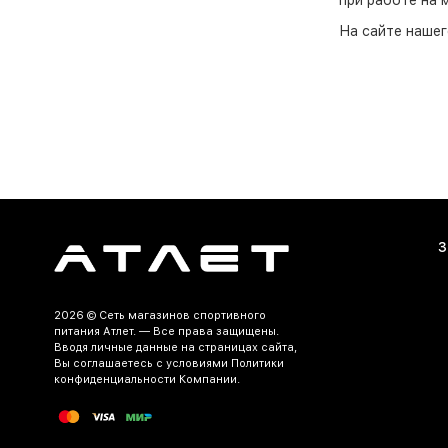
при
работе
на
На сайте нашег
жизни. У нас в
ознакомиться в
наших клиентов
В нашем катало
гарантируем ка
ваш запрос быс
специалистам п
Для удобства н
новых поступле
З
товаров и будь
Одежда и аксес
необходимое дл
2026 ©
Сеть магазинов спортивного
питания Атлет.
— Все права защищены.
подходящие то
Вводя личные данные на страницах сайта,
Вы соглашаетесь c условиями Политики
Доставка осуще
конфиденциальности Компании.
наиболее удобн
Посетите наш с
нашему предло