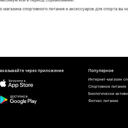
максимум
или
в
период
соревнований
.
о магазина спортивного питания и аксессуаров для спорта вы 
сегда есть свежие новости о спорте и полезная информация о п
 нашем блоге. Кроме того, мы постоянно проводим различные а
.
ге представлены различные виды спортивной магнезии для кисте
чество и долговечность каждого товара, и в случае возникнов
тро и без лишних вопросов. Для более детальной информации и
о указанному на сайте телефону.
аших клиентов мы предлагаем функцию подписаться на нашу ра
ниях товаров, акциях и скидках, а также о наших специальных
аказывайте через приложение
Популярное
те в курсе всех наших новостей.
Интернет-магазин сп
суары для спорта также представлены в широком ассортименте 
Спортивное питание
я занятий спортом: от перчаток и магнезии до специализиров
Биологически активн
вары среди нашего ассортимента.
Фитнес питание
ствляется по всей стране по разумным ценам. Мы предлагаем р
ый для вас. Все наши товары имеют сертификаты качества и пр
айт прямо сейчас и ознакомьтесь с нашим каталогом товаров. 
жению.