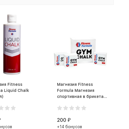
ия Fitness
Магнезия Fitness
a Liquid Chalk
Formula Магнезия
л)
спортивная в брикетах
(56 г)
200
₽
₽
онусов
+14 бонусов