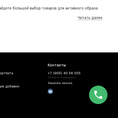
найдете большой выбор товаров для активного образа
оследних тенденциях, с которой вы можете
Читать далее
кции, чтобы сделать наши товары еще доступнее для
й рук, ремней, поясов и перчаток для фитнеса. Мы
ения проблем с возвратом, наша команда обработает
ли консультации вы всегда можете позвонить нашим
ссылку. Это позволит вам получать информацию о
 предложениях. Выберите интересующие вас категории
Контакты
ортпита
+7 (905) 40 56 555
в нашем магазине. У нас вы можете заказать все
Телефон поддержки
анной одежды. Мы уверены, что каждый найдет для себя
Заказать звонок
ые добавки
азличные варианты оплаты, чтобы вы могли выбрать
оходят строгую проверку перед отправкой клиентам.
Мы уверены, что вы не останетесь равнодушными к