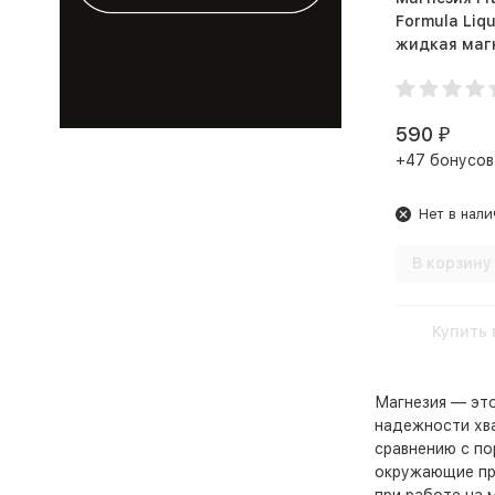
Formula Liqu
жидкая магнез
мл)
590
₽
+47 бонусов
Нет в нали
В корзину
Купить 
Магнезия
—
эт
надежности
хв
сравнению
с
по
окружающие
п