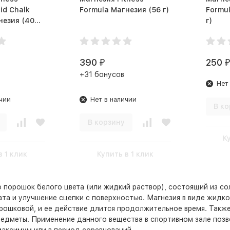
id Chalk
Formula Магнезия (56 г)
Formula
ия (40
г)
390
250
₽
₽
+31 бонусов
Нет
чии
Нет в наличии
В ко
В корзину
К
в 1 клик
Купить в 1 клик
о
порошок
белого
цвета
(
или
жидкий
раствор
),
состоящий
из
со
ата
и
улучшение
сцепки
с
поверхностью
.
Магнезия
в
виде
жидко
рошковой
,
и
ее
действие
длится
продолжительное
время
.
Такж
редметы
.
Применение
данного
вещества
в спортивном зале
позв