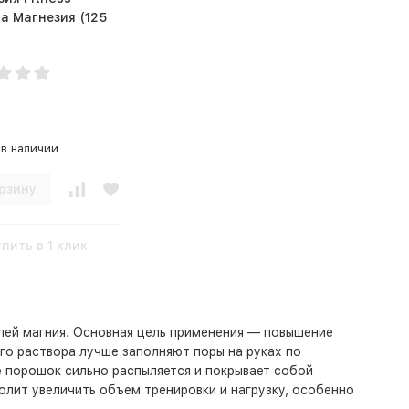
 Магнезия (125
 в наличии
рзину
упить в 1 клик
лей
магния
.
Основная
цель
применения
—
повышение
го
раствора
лучше
заполняют
поры
на
руках
по
е
порошок
сильно
распыляется
и
покрывает
собой
олит
увеличить
объем
тренировки
и
нагрузку
,
особенно