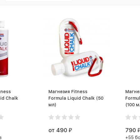
tness
Магнезия Fitness
Магнез
id Chalk
Formula Liquid Chalk (50
Formul
мл)
(100 м
от 490
790
₽
в
+55 б