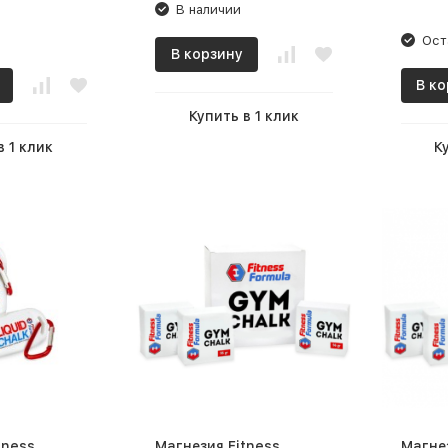
В наличии
Ост
В корзину
В ко
Купить в 1 клик
в 1 клик
К
tness
Магнезия Fitness
Магнез