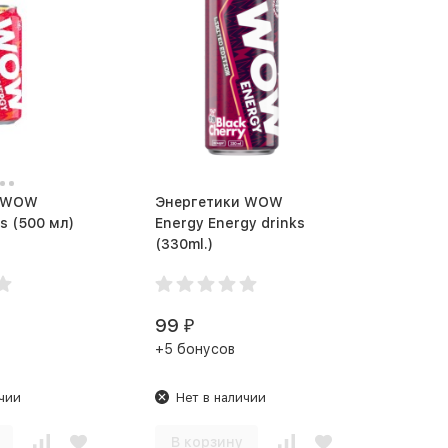
и WOW
Энергетики WOW
Energy Drinks (500 мл)
Energy Energy drinks
(330ml.)
99
₽
+5 бонусов
чии
Нет в наличии
В корзину