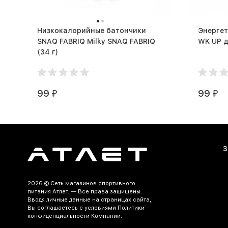
Низкокалорийные батончики
Энергет
SNAQ FABRIQ Milky SNAQ FABRIQ
(34 г)
99
99
₽
₽
З
2026 ©
Сеть магазинов спортивного
питания Атлет.
— Все права защищены.
Вводя личные данные на страницах сайта,
Вы соглашаетесь c условиями Политики
конфиденциальности Компании.