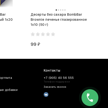
Bar
Десерты без сахара BombBar
ый 1x20
Brownie печенье глазированное
1x10 (50 г)
99
₽
Контакты
ортпита
+7 (905) 40 56 555
Телефон поддержки
Заказать звонок
ые добавки