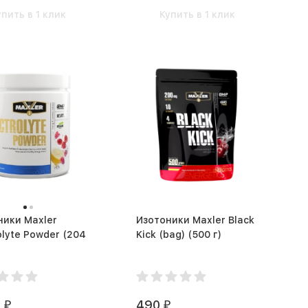
упить в 1 клик
Купить в 1 клик
ники Maxler
Изотоники Maxler Black
lyte Powder (204
Kick (bag) (500 г)
0
490
₽
₽