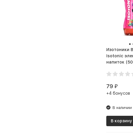
Изотоники 
Isotonic эл
напито
79
₽
+4 бонусов
В наличии
В корзину