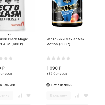
ики Black Magic
Изотоники Maxler Max
ECTO PLASM (400 г)
Motion (500 г)
0
1 090
₽
₽
бонусов
+32 бонусов
 в наличии
Нет в наличии
рзину
В корзину