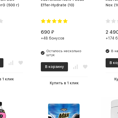
rG (500 г)
Effer-Hydrate (10)
Nox
690
2 49
₽
+48 бонусов
+174 б
Осталось несколько
В н
штук
В ко
В корзину
в 1 клик
К
Купить в 1 клик