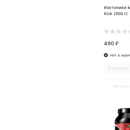
Изотоники M
Kick (500 г)
490
₽
Нет в нали
В корзину
Купить 