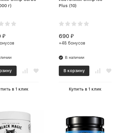
 (1000 г)
Plus (10)
0
690
₽
₽
онусов
+48 бонусов
аличии
В наличии
рзину
В корзину
упить в 1 клик
Купить в 1 клик