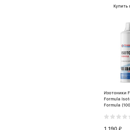
Купить 
Изотоники F
Formula Isot
Formula
1 190
₽