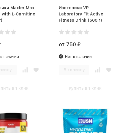
ники Maxler Max
Изотоники VP
 with L-Carnitine
Laboratory Fit Active
г)
Fitness Drink (500 г)
от 750
₽
₽
 в наличии
Нет в наличии
рзину
В корзину
упить в 1 клик
Купить в 1 клик