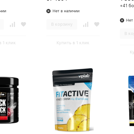
+41 бо
чии
Нет в наличии
Нет
В корзину
В ко
в 1 клик
Купить в 1 клик
К