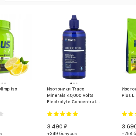
limp Iso
Изотоники Trace
Изотон
Minerals 40,000 Volts
Electrolyte Concentrate
(237 мл)
3 490
3 69
₽
в
+349 бонусов
+258 