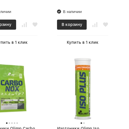
аличии
В наличии
рзину
В корзину
упить в 1 клик
Купить в 1 клик
ники Olimp Carbo
Изотоники Olimp Iso