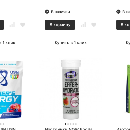
В наличии
В н
В корзину
В ко
в 1 клик
Купить в 1 клик
К
USN USN
Изотоники NOW Foods
Изото