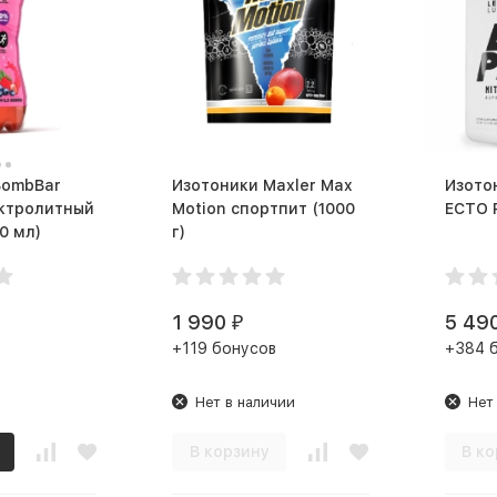
BombBar
Изотоники Maxler Max
Изотон
ектролитный
Motion спортпит (1000
к (500 мл)
г)
1 990
5 49
₽
+119 бонусов
+384 
Нет в наличии
Нет
В корзину
В ко