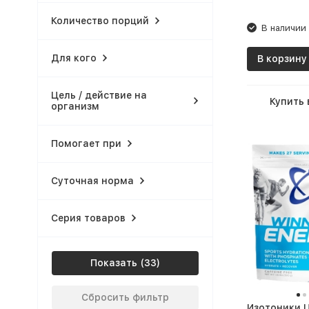
Количество порций
В наличии
Для кого
В корзину
Цель / действие на
Купить 
организм
Помогает при
Суточная норма
Серия товаров
Показать
Сбросить фильтр
Изотоники 