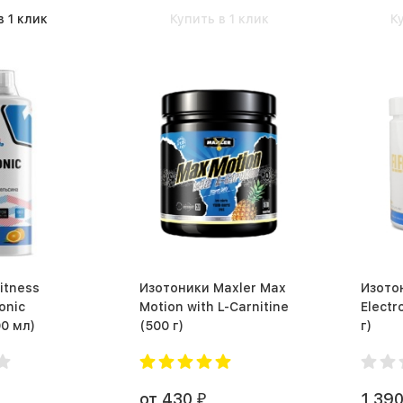
в 1 клик
Купить в 1 клик
К
itness
Изотоники Maxler Max
Изото
onic
Motion with L-Carnitine
Electro
 (1000 мл)
(500 г)
г)
от 430
1 39
₽