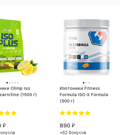
ики Olimp Iso
Изотоники Fitness
Plus L carnitine (1505 г)
Formula ISO-X Formula
(500 г)
0
890
₽
₽
бонусов
+62 бонусов