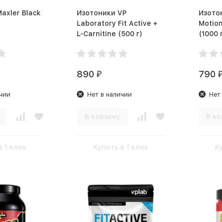
axler Black
Изотоники VP
Изото
Laboratory Fit Active +
Motion
L-Carnitine (500 г)
(1000 
890
790
₽
чии
Нет в наличии
Нет
В корзину
В ко
в 1 клик
Купить в 1 клик
К