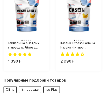
Гейнеры на быстрых
Казеин Fitness Formula
углеводах Fitness
Казеин Фитнес
Formula Weight Gainer
Формула (900 г)
Premium (1000 г)
1 390
2 990
₽
₽
Популярные подборки товаров
Olimp
В порошке
Iso Plus