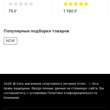
Chips (50 г)
Citrulline Premium (200
г)
75
1 190
₽
₽
Популярные подборки товаров
NOW
2026 ©
Сеть магазинов спортивного питания Атлет.
— Все
права защищены. Вводя личные данные на страницах сайта, Вы
соглашаетесь c условиями Политики конфиденциальности
Компании.