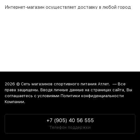
Интернет-магазин
осуществляет доставку в любой город
России. Среди них:
Москва
. Забрать заказ из магазина
можно в Краснодаре, Анапе и Новороссийске.
2026 ©
Сеть магазинов спортивного питания Атлет.
— Все
права защищены. Вводя личные данные на страницах сайта, Вы
соглашаетесь c условиями Политики конфиденциальности
Компании.
+7 (905) 40 56 555
Телефон поддержки