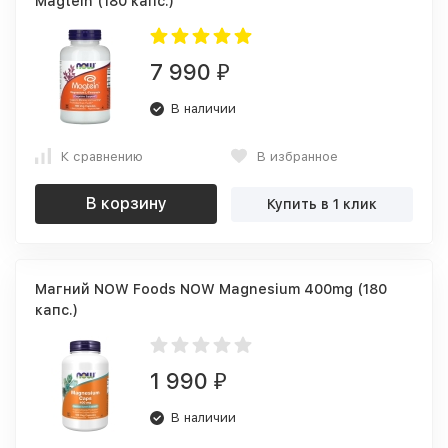
Magtein (180 капс.)
7 990
₽
В наличии
К сравнению
В избранное
В корзину
Купить в 1 клик
Магний NOW Foods NOW Magnesium 400mg (180
капс.)
1 990
₽
В наличии