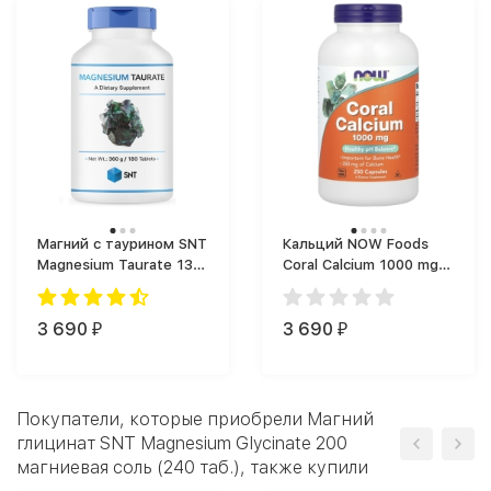
Магний c таурином SNT
Кальций NOW Foods
Magnesium Taurate 133
Coral Calcium 1000 mg
mg (180 таб.)
(250 капс.)
3 690
3 690
₽
₽
Покупатели, которые приобрели Магний
глицинат SNT Magnesium Glycinate 200
магниевая соль (240 таб.), также купили