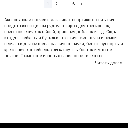
1
2
...
6
Аксессуары и прочее в магазинах спортивного питания
представлены целым рядом товаров для тренировок,
приготовления коктейлей, хранения добавок и т.д. Сюда
входят: шейкеры и бутылки, атлетические пояса и ремни,
перчатки для фитнеса, различные лямки, бинты, суппорты и
крепления, контейнеры для капсул, таблеток и многое
другое. Грамотное использование определенных
аксессуаров облегчит тренировочный процесс, позволит
Читать далее
улучшить спортивные показатели, а также предохранит от
возможного получения травм и повреждений.
Спортивные аксессуары - это неотъемлемая часть мира
спорта и физической активности. Они помогают улучшить
производительность и комфорт во время занятий
различными видами спорта, в том числе бега, тренировок в
тренажерном зале, йоги и туризма.
Руки - одна из самых важных частей тела, которая активно
задействуется при большинстве физических упражнений.
Чтобы предотвратить травмы и обеспечить