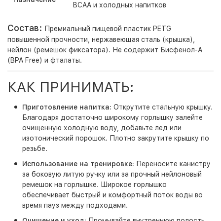
BCAA и холодных напитков
Состав:
Премиальный пищевой пластик PETG
повышенной прочности, нержавеющая сталь (крышка),
нейлон (ремешок фиксатора). Не содержит Бисфенол-А
(BPA Free) и фталаты.
КАК ПРИНИМАТЬ:
Приготовление напитка:
Открутите стальную крышку.
Благодаря достаточно широкому горлышку залейте
очищенную холодную воду, добавьте лед или
изотонический порошок. Плотно закрутите крышку по
резьбе.
Использование на тренировке:
Переносите канистру
за боковую литую ручку или за прочный нейлоновый
ремешок на горлышке. Широкое горлышко
обеспечивает быстрый и комфортный поток воды во
время пауз между подходами.
Очищение и уход:
Промывайте внутреннюю полость