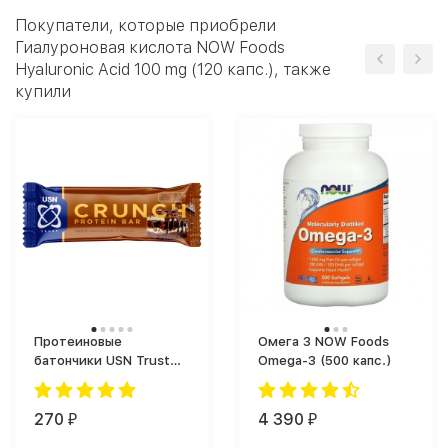
Покупатели, которые приобрели
Гиалуроновая кислота NOW Foods
Hyaluronic Acid 100 mg (120 капс.), также
купили
Протеиновые
Омега 3 NOW Foods
батончики USN Trust
Omega-3 (500 капс.)
Crunch Protein Bar (60
г)
270
4 390
₽
₽