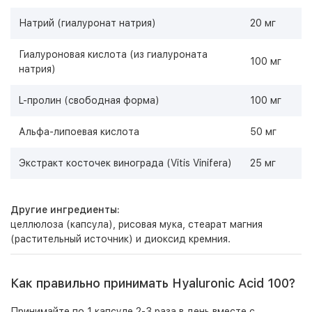
Натрий (гиалуронат натрия)
20 мг
Гиалуроновая кислота (из гиалуроната
100 мг
натрия)
L-пролин (свободная форма)
100 мг
Альфа-липоевая кислота
50 мг
Экстракт косточек винограда (Vitis Vinifera)
25 мг
Другие ингредиенты:
целлюлоза (капсула), рисовая мука, стеарат магния
(растительный источник) и диоксид кремния.
Как правильно принимать Hyaluronic Acid 100?
Принимайте по 1 капсуле 2-3 раза в день вместе с