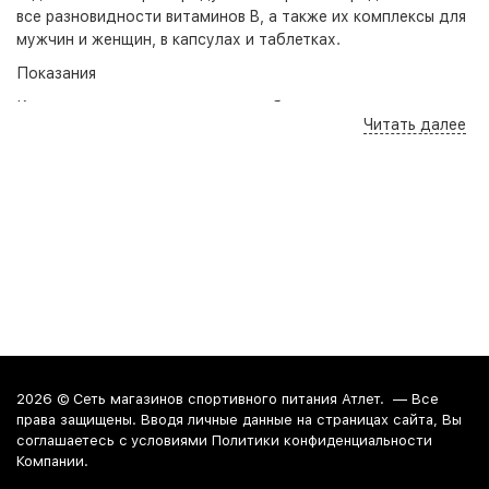
все разновидности витаминов B, а также их комплексы для
мужчин и женщин, в капсулах и таблетках.
Показания
Комплекс витаминов
поможет в обеспечении оптимального
Читать далее
функционирования организма. А именно:
для поддержания энергии;
наладить хороший обмен веществ;
улучшения работы нервной системы;
В1 (тиамин) способен обеспечить правильную работу
нервных путей глаза;
Витамин В12 увеличивает интенсивность жирового и
углеводного обмена и препятствует накоплению жиров
в печени;
2026 ©
Сеть магазинов спортивного питания Атлет.
— Все
Витамин В3 оказывает положительное воздействие на
права защищены. Вводя личные данные на страницах сайта, Вы
работу печени;
соглашаетесь c условиями Политики конфиденциальности
Хорошо усваиваются в комплексе с лецитином.
Компании.
Используют в косметике, в средствах по уходу за