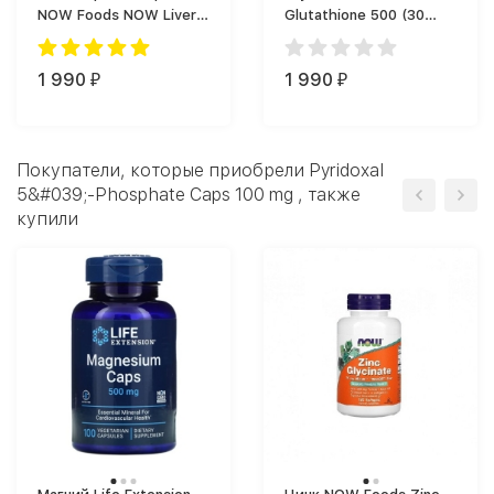
NOW Foods NOW Liver
Glutathione 500 (30
Refresh 90 vcaps (90
капс.)
капс.)
1 990
1 990
₽
₽
Покупатели, которые приобрели Pyridoxal
5&#039;-Phosphate Caps 100 mg , также
купили