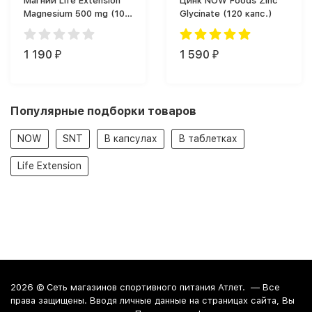
Магний Life Extension
Цинк NOW Foods Zinc
Magnesium 500 mg (100
Glycinate (120 капс.)
капс.)
1 190
1 590
₽
₽
Популярные подборки товаров
NOW
SNT
В капсулах
В таблетках
Life Extension
2026 ©
Сеть магазинов спортивного питания Атлет.
— Все
права защищены. Вводя личные данные на страницах сайта, Вы