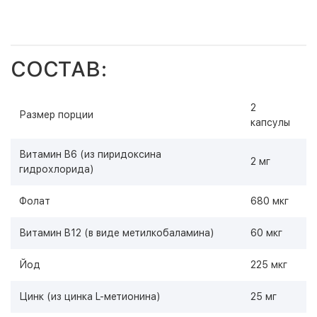
СОСТАВ:
2
Размер порции
капсулы
Витамин B6 (из пиридоксина
2 мг
гидрохлорида)
Фолат
680 мкг
Витамин B12 (в виде метилкобаламина)
60 мкг
Йод
225 мкг
Цинк (из цинка L-метионина)
25 мг