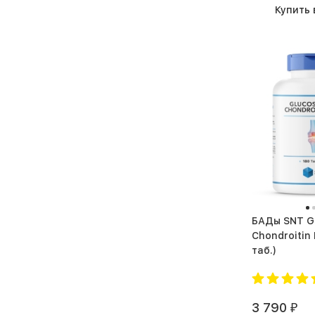
Купить 
БАДы SNT Glucosamine
Chondroitin MS
таб.)
3 790
₽