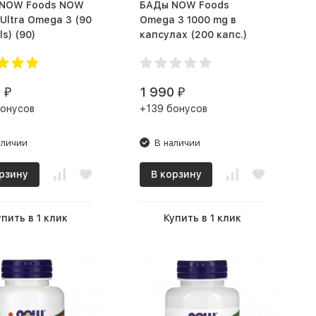
БАДы NOW Foods
Ultra Omega 3 (90
Omega 3 1000 mg в
softgels) (90)
капсулах (200 капс.)
0
1 990
₽
₽
бонусов
+139 бонусов
аличии
В наличии
рзину
В корзину
упить в 1 клик
Купить в 1 клик