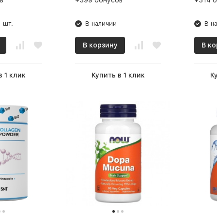
в
+399 бонусов
+314 
 шт.
В наличии
В н
В корзину
В ко
в 1 клик
Купить в 1 клик
К