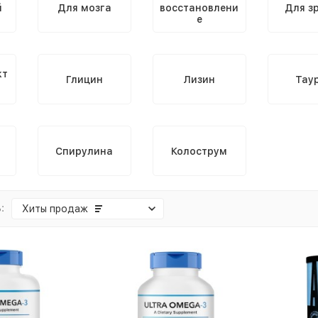
й
Для мозга
восстановлени
Для з
е
кт
Глицин
Лизин
Тау
Спирулина
Колострум
:
Хиты продаж