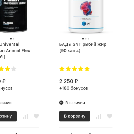
БАДы SNT рыбий жир
ion Animal Flex
(90 капс.)
б.)
0
2 250
₽
₽
онусов
+180 бонусов
аличии
В наличии
рзину
В корзину