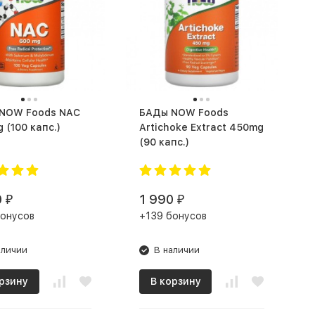
БАДы NOW Foods
600 mg (100 капс.)
Artichoke Extract 450mg
(90 капс.)
0
1 990
₽
₽
бонусов
+139 бонусов
аличии
В наличии
рзину
В корзину