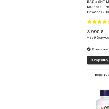
БАДы SNT Морской
Коллаген Pe
Powder (2
3 990
₽
+359 бонусо
В наличии
В корзину
Купить 