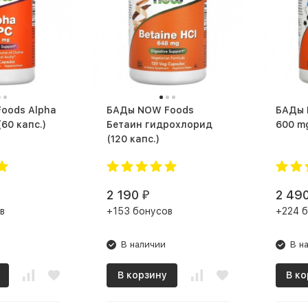
БАДы NOW Foods
БАДы NOW Foods NAC
PC 300mg (60 капс.)
Бетаин гидрохлорид
(120 капс.)
2 190
2 49
₽
в
+153 бонусов
+224 
В наличии
В н
В корзину
В ко