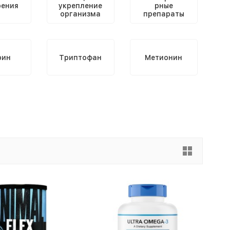
рения
укрепление
рные
организма
препараты
рин
Триптофан
Метионин