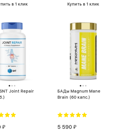
упить в 1 клик
Купить в 1 клик
БАДы Magnum Mane
б.)
Brain (60 капс.)
0
5 590
₽
₽