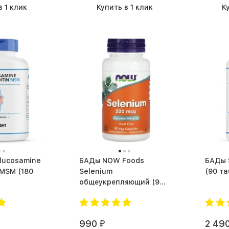
в 1 клик
Купить в 1 клик
К
БАДы NOW Foods
БАДы SNT Joint Repair
M (180
Selenium
(90 та
общеукрепляющий (90
капс.)
990
2 49
₽