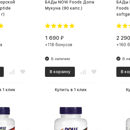
БАДы NOW Foods Допа
БАДы NOW Foods NOW
ptide
Мукуна (90 капс.)
Foods 
09 г)
1 690
2 29
₽
в
+118 бонусов
+160 
В наличии
В н
В корзину
В ко
в 1 клик
Купить в 1 клик
К