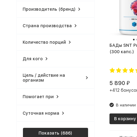
Производитель (бренд)
Страна производства
Количество порций
БАДы SNT Рыбий жир
(300 капс.)
Для кого
Цель / действие на
организм
5 890
₽
+412 бонусо
Помогает при
В наличии
Суточная норма
В корзину
Показать