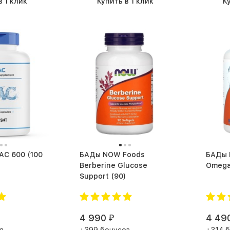
в 1 клик
Купить в 1 клик
К
БАДы NOW Foods
БАДы NOW Foods Ultra
Berberine Glucose
Support (90)
4 990
4 49
₽