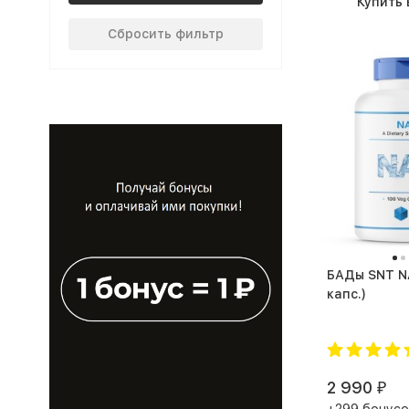
Купить 
Сбросить фильтр
БАДы SNT NAC 600 (100
капс.)
2 990
₽