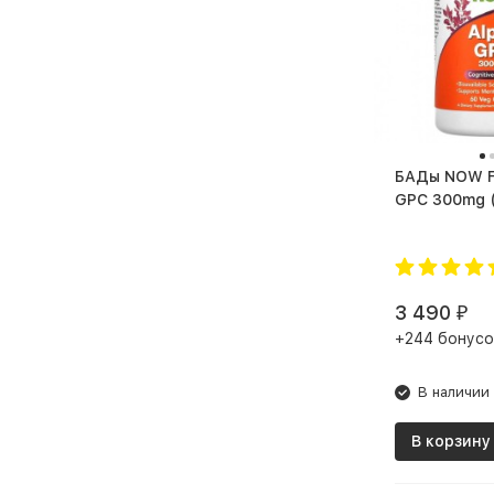
БАДы NOW Foods Alpha
G
3 490
₽
+244 бонусо
В наличии
В корзину