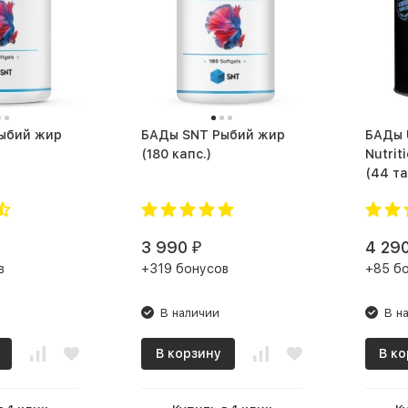
БАДы SNT Рыбий жир
БАДы Universal
(180 капс.)
Nutrit
(44 та
3 990
4 29
₽
в
+319 бонусов
+85 б
В наличии
В н
В корзину
В ко