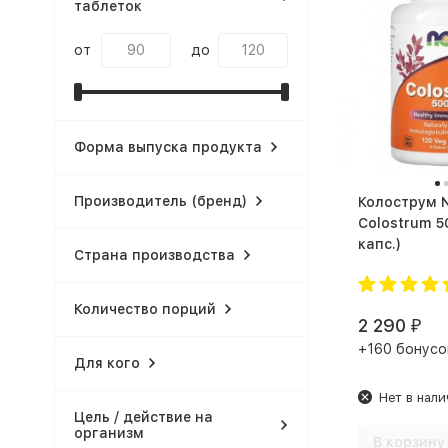
таблеток
от
до
Форма выпуска продукта
Производитель (бренд)
Колострум 
Colostrum 500m
капс.)
Страна производства
Количество порций
2 290
₽
+160 бонусо
Для кого
Нет в нали
Цель / действие на
организм
В корзину