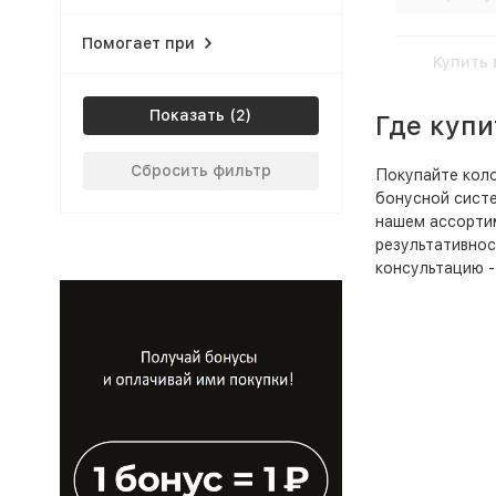
Помогает при
Купить 
Показать
Где купи
Сбросить фильтр
Покупайте коло
бонусной систе
нашем ассортим
результативнос
консультацию -
результата.
Колострум 
Вы можете купи
доставку курье
Колострум 