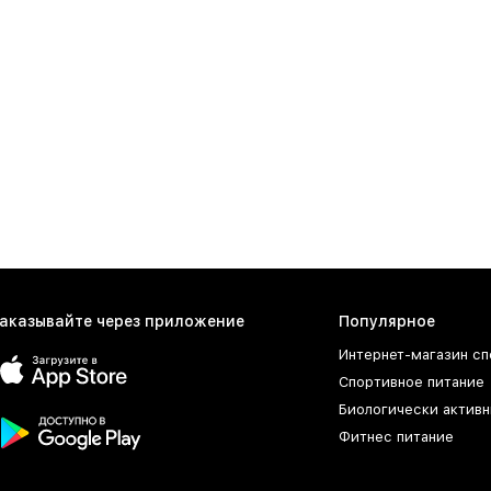
 вы можете купить колострум в Москве недорого, оформив зак
авки уточнит менеджер после оформления заказа.
лострум с доставкой в другие города России
струм в нашем онлайн каталоге и заказывайте доставку в люб
зин
осуществляет доставку в любой город России. Среди них:
М
ссийске.
аказывайте через приложение
Популярное
Интернет-магазин сп
Спортивное питание
Биологически активн
Фитнес питание