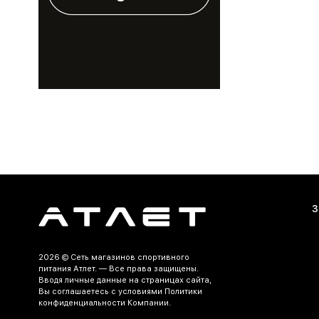
На нашем сайте
стоимость дост
Заказать ко
Выбирайте коло
Интернет-мага
Анапе и Новоро
З
2026 ©
Сеть магазинов спортивного
питания Атлет.
— Все права защищены.
Вводя личные данные на страницах сайта,
Вы соглашаетесь c условиями Политики
конфиденциальности Компании.