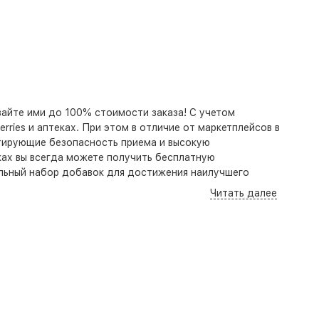
вайте ими до 100% стоимости заказа! С учетом
rries и аптеках. При этом в отличие от маркетплейсов в
нтирующие безопасность приема и высокую
чках вы всегда можете получить бесплатную
альный набор добавок для достижения наилучшего
Читать далее
и Новороссийске. По Краснодару можно заказать