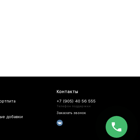
аз с быстрой доставкой через ТК СДЭК. Сроки и
ой город ТК СДЕК или Почтой России.
осква
. Забрать заказ из магазина можно в Краснодаре,
Контакты
ортпита
+7 (905) 40 56 555
Телефон поддержки
Заказать звонок
ые добавки