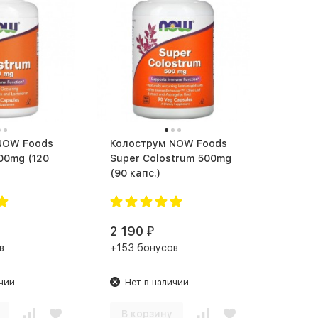
NOW Foods
Колострум NOW Foods
g (120
Super Colostrum 500mg
(90 капс.)
2 190
₽
в
+153 бонусов
чии
Нет в наличии
В корзину