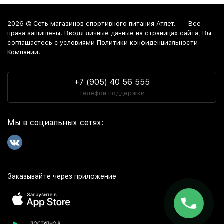
начинается от 690 руб.
Интернет-магазин
осуществляет доставку в любой город
2026 ©
Сеть магазинов спортивного питания Атлет.
— Все
России. Среди них:
Москва
. Забрать заказ из магазина
права защищены. Вводя личные данные на страницах сайта, Вы
можно в Краснодаре, Анапе и Новороссийске.
соглашаетесь c условиями Политики конфиденциальности
Компании.
+7 (905) 40 56 555
Телефон поддержки
Мы в социальных сетях:
Заказывайте через приложение