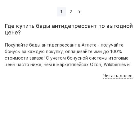
1
2
Где купить бады антидепрессант по выгодной
цене?
Покупайте бады антидепрессант в Атлете - получайте
бонусы за каждую покупку, оплачивайте ими до 100%
стоимости заказа! С учетом бонусной системы итоговые
цены часто ниже, чем в маркетплейсах Ozon, Wildberries и
аптеках. При этом в отличие от маркетплейсов в нашем
Читать далее
ассортименте представлены оригинальные, качественные
товары, гарантирующие безопасность приема и высокую
результативность.
Кроме того на нашем сайте, по телефону и в розничных
точках вы всегда можете получить бесплатную
консультацию - специалист подберет под ваши цели,
задачи и бюджет оптимальный набор добавок для
достижения наилучшего результата.
Стоимость на товары из категории бады антидепрессант