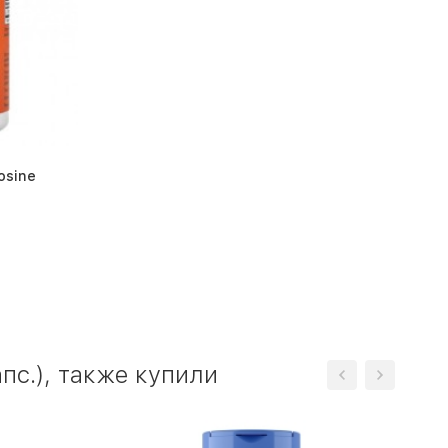
osine
пс.), также купили