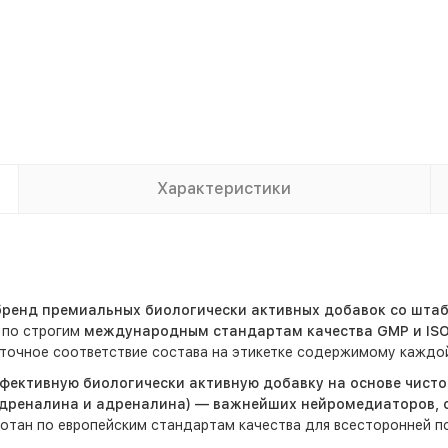
Характеристики
 бренд премиальных биологически активных добавок со шта
 по строгим
международным стандартам качества GMP и IS
точное соответствие состава на этикетке содержимому каждой
ффективную биологически активную добавку на основе чисто
реналина и адреналина) — важнейших нейромедиаторов, о
ботан по европейским стандартам качества для всесторонней 