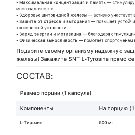
•
Максимальная концентрация и память
— стимулируе
многозадачности.
•
Здоровье щитовидной железы
— активно участвует 
•
Защита от стресса и выгорания
— повышает устойчи
хронической усталости.
•
Заряд энергии и мотивация
— благодаря стимуляции 
•
Физическая выносливость
— помогает спортсменам и
Подарите своему организму надежную защи
железы! Закажите SNT L-Tyrosine прямо се
СОСТАВ:
Размер порции (1 капсула)
Компоненты
На порцию (1
L-Тирозин
500 мг