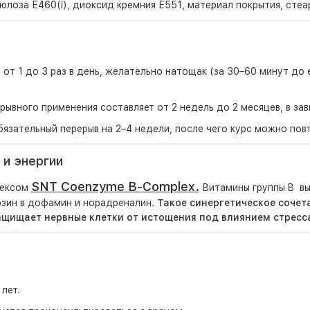
лоза Е460(i), диоксид кремния Е551, материал покрытия, стеар
 от 1 до 3 раз в день, желательно натощак (за 30–60 минут до
ывного применения составляет от 2 недель до 2 месяцев, в зав
язательный перерыв на 2–4 недели, после чего курс можно повт
 и энергии
SNT Coenzyme B-Complex
.
лексом
Витамины группы B вы
озин в дофамин и норадреналин.
Такое синергетическое сочет
ащищает нервные клетки от истощения под влиянием стресс
лет.