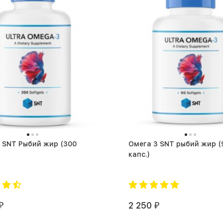
SNT Рыбий жир (300
Омега 3 SNT рыбий жир (90
капс.)
2 250
₽
₽