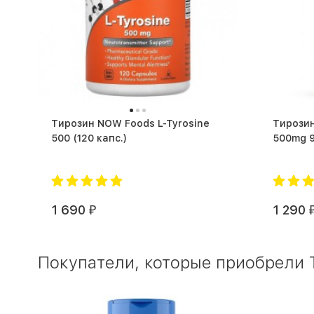
Тирозин NOW Foods L-Tyrosine
Тирозин
500 (120 капс.)
1 690
1 290
₽
Покупатели, которые приобрели Т