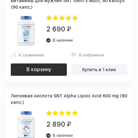
Витамины для мужчин SNT Gent's Multi, 90 капсул
(90 капс.)
2 690
₽
В наличии
К сравнению
В избранное
В корзину
Купить в 1 клик
Липоевая кислота SNT Alpha Lipoic Acid 600 mg (90
капс.)
2 890
₽
В наличии