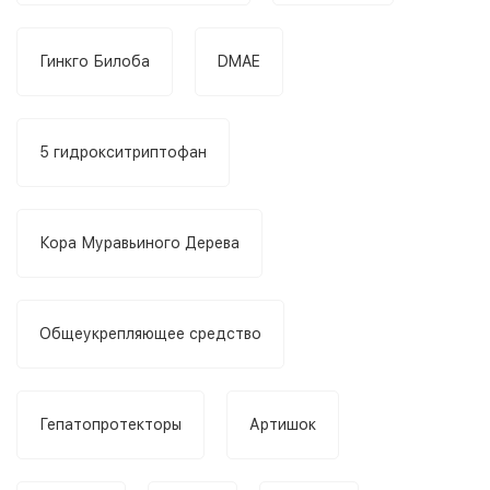
Гинкго Билоба
DMAE
5 гидрокситриптофан
Кора Муравьиного Дерева
Общеукрепляющее средство
Гепатопротекторы
Артишок