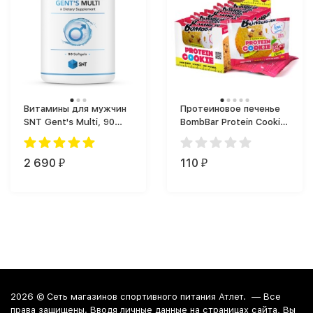
Витамины для мужчин
Протеиновое печенье
SNT Gent's Multi, 90
BombBar Protein Cookie
капсул (90 капс.)
(40 г)
2 690
110
₽
₽
2026 ©
Сеть магазинов спортивного питания Атлет.
— Все
права защищены. Вводя личные данные на страницах сайта, Вы