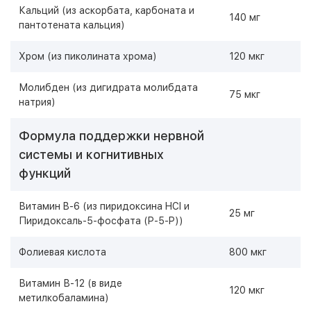
Кальций (из аскорбата, карбоната и
140 мг
пантотената кальция)
Хром (из пиколината хрома)
120 мкг
Молибден (из дигидрата молибдата
75 мкг
натрия)
Формула поддержки нервной
системы и когнитивных
функций
Витамин B-6 (из пиридоксина HCI и
25 мг
Пиридоксаль-5-фосфата (P-5-P))
Фолиевая кислота
800 мкг
Витамин В-12 (в виде
120 мкг
метилкобаламина)