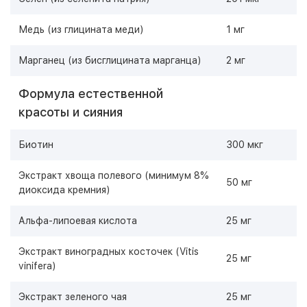
Медь (из глицината меди)
1 мг
Марганец (из бисглицината марганца)
2 мг
Формула естественной
красоты и сияния
Биотин
300 мкг
Экстракт хвоща полевого (минимум 8%
50 мг
диоксида кремния)
Альфа-липоевая кислота
25 мг
Экстракт виноградных косточек (Vitis
25 мг
vinifera)
Экстракт зеленого чая
25 мг