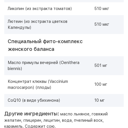
Ликопин (из экстракта томатов)
510 мкг
Лютеин (из экстракта цветков
510 мкг
Календулы)
Специальный фито-комплекс
женского баланса
Масло примулы вечерней (Oenithera
501 мг
biennis)
Концентрат клюквы (Vaccinium
100 мг
macrocarpon) (плоды)
CoQ10 (в виде убихинона)
10 мг
Другие ингредиенты:
масло льняное, говяжий
желатин, глицерин, лецитин, вода, пчелиный воск,
карамель. Содержит сою.