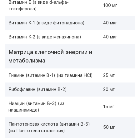
Витамин Е (в виде d-альфа-
100 мг
токоферола)
Витамин К-1 (в виде фитонадиона)
40 мкг
Витамин К-2 (в виде менахинона)
40 мкг
Матрица клеточной энергии и
метаболизма
Тиамин (витамин B-1) (из тиамина HCI)
25 мг
Рибофлавин (витамин В-2)
20 мг
Ниацин (витамин В-3) (из
15 мг
ниацинамида)
Пантотеновая кислота (витамин В-5)
50 мг
(из Пантотената кальция)