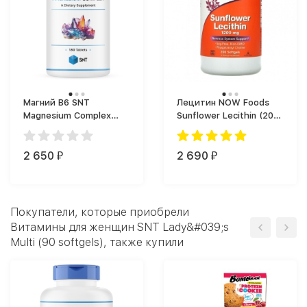
Магний B6 SNT
Лецитин NOW Foods
Magnesium Complex
Sunflower Lecithin (200
(180 таб.)
капс.)
2 650
2 690
₽
₽
Покупатели, которые приобрели
Витамины для женщин SNT Lady&#039;s
Multi (90 softgels), также купили