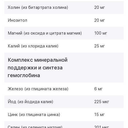
Холин (из битартрата холина)
20 мг
Инозитол
20 мг
Магний (из оксида и цитрата магния)
100 мг
Калий (из хлорида калия)
25 мг
Комплекс минеральной
поддержки и синтеза
гемоглобина
Железо (из глицината железа)
6 мг
Йод (из йодида калия)
225 мкг
Цинк (из глицината цинка)
15 мг
Селен (из селенита натрия)
201 мкг