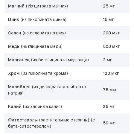
Магний
(Из цитрата магния)
25 мг
Цинк
(из пиколината цинка)
15 мг
Селен
(из селенита натрия)
200 мкг
Медь
(из глицината меди)
500 мкг
Марганец
(из бисглицината марганца)
2 мг
Хром
(из пиколината хрома)
120 мкг
Молибден
(из дигидрата молибдата
75 мкг
натрия)
Калий
(из хлорида калия)
25 мг
Фитостеролы
(растительные стерины)
(с
50 мг
бета-ситостеролом)