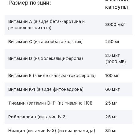
Размер порции:
капсулы
Витамин А
(в виде бета-каротина и
3000 мкг
ретинилпальмитата)
Витамин С
(из аскорбата кальция)
250 мг
25 мкг
Витамин D
(из холекальциферола)
(1000 ME)
Витамин Е
(в виде d-альфа-токоферола)
100 мг
Витамин К-1
(в виде фитонадиона)
60 мкг
Тиамин
(витамин B-1)
(из тиамина HCI)
25 мг
Рибофлавин
(витамин В-2)
25 мг
Ниацин
(витамин В-3)
(из ниацинамида)
35 мг