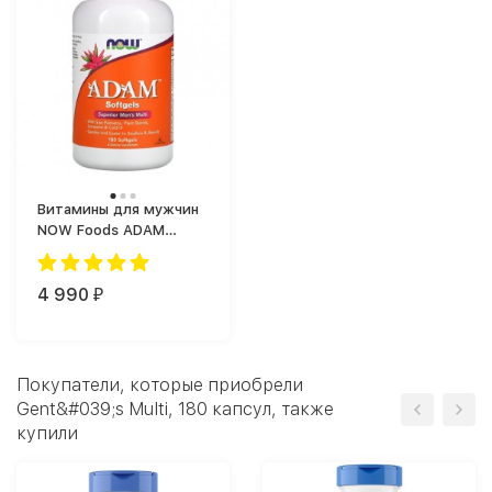
Витамины для мужчин
NOW Foods ADAM
Softgels Superior Men's
Multi vitamins (180
капс.)
4 990
₽
Покупатели, которые приобрели
Gent&#039;s Multi, 180 капсул, также
купили