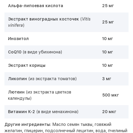
Альфа-липоевая кислота
25 мг
Экстракт виноградных косточек
(
Vitis
25 мг
vinifera
)
Инозитол
10 мг
CoQ10
(в виде убихинона)
10 мг
Экстракт корицы
10 мг
Ликопин
(из экстракта томатов)
3 мг
Лютеин
(из экстракта цветков
500 мкг
календулы)
Витамин К-2
(в виде менахинона)
20 мкг
Другие ингредиенты:
Масло семян тыквы, говяжий
желатин, глицерин, подсолнечный лецитин, вода, пчелиный