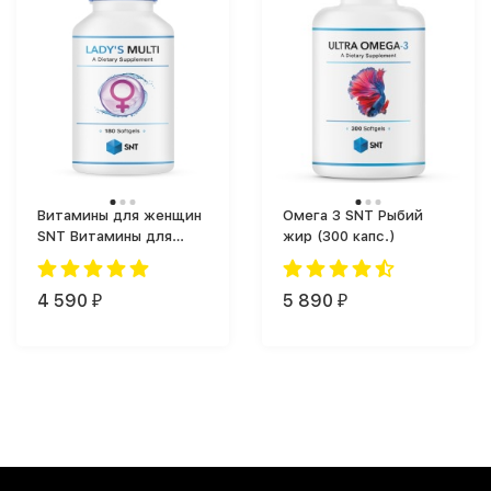
Витамины для женщин
Омега 3 SNT Рыбий
SNT Витамины для
жир (300 капс.)
женщин SNT Lady's
Multi (180 softgels)
(180 softgels)
4 590
5 890
₽
₽