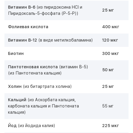
Витамин B-6
(из пиридоксина HCI и
25 мг
Пиридоксаль-5-фосфата (P-5-P))
Фолиевая кислота
400 мкг
Витамин В-12
(в виде метилкобаламина)
120 мкг
Биотин
300 мкг
Пантотеновая кислота
(витамин В-5)
50 мг
(из Пантотената кальция)
Холин
(из битартрата холина)
25 мг
Кальций
(из Аскорбата кальция,
карбоната кальция и Пантотената
55 мг
кальция)
Йод
(из йодида калия)
225 мкг