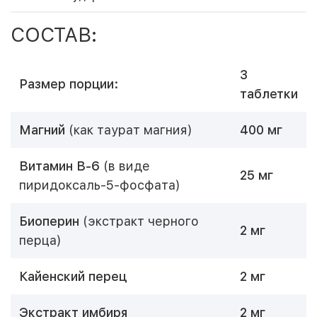
СОСТАВ:
3
Размер порции:
таблетки
Магний
(как таурат магния)
400 мг
Витамин B-6
(в виде
25 мг
пиридоксаль-5-фосфата)
Биоперин
(экстракт черного
2 мг
перца)
Кайенский перец
2 мг
Экстракт имбиря
2 мг