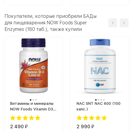
Покупатели, которые приобрели БАДы
для пищеварения NOW Foods Super
Enzymes (180 таб.), также купили
Витамины и минералы
NAC SNT NAC 600 (100
NOW Foods Vitamin D3
капс.)
5000 IU (125 mcg) (240
капс.)
2 490
2 990
₽
₽