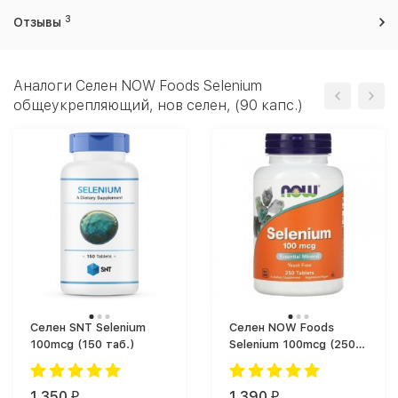
3
Отзывы
Аналоги Селен NOW Foods Selenium
общеукрепляющий, нов селен, (90 капс.)
Селен SNT Selenium
Селен NOW Foods
100mcg (150 таб.)
Selenium 100mcg (250
таб.)
1 350
1 390
₽
₽