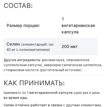
СОСТАВ:
1
Размер порции:
вегетарианская
капсула
Селен
(элементарный) (из
200 мкг
40 мг L-селенометионина)
Другие ингредиенты: р
исовая мука, гипромеллоза
(целлюлозная капсула), микрокристаллическая целлюлоза,
стеариновая кислота (растительный источник)
КАК ПРИНИМАТЬ:
принимать по
1 вегетарианской капсуле
один раз в день
во время еды
.
Селен отлично работает в связке
с другими элементами,