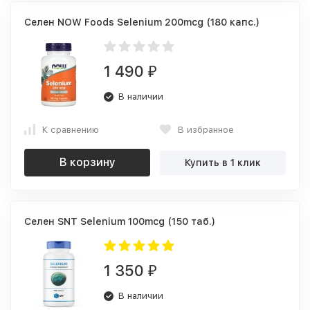
Селен NOW Foods Selenium 200mcg (180 капс.)
1 490
₽
В наличии
К сравнению
В избранное
В корзину
Купить в 1 клик
Селен SNT Selenium 100mcg (150 таб.)
1 350
₽
В наличии