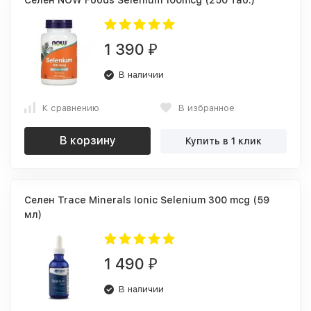
Селен NOW Foods Selenium 100mcg (250 таб.)
1 390
₽
В наличии
К сравнению
В избранное
В корзину
Купить в 1 клик
Селен Trace Minerals Ionic Selenium 300 mcg (59
мл)
1 490
₽
В наличии