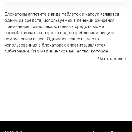
Блокаторы аппетита в виде таблеток и капсул являются
одним из средств, используемых в лечении ожирения.
Применение таких лекарственных средств может
способствовать контролю над потреблением пищи и
помочь снизить вес. Одним из веществ, часто
использованных в блокаторах аппетита, является
сибутрамин. Это медицинское вещество, которое
действует на чувство сытости и подавляет аппетит.
Читать далее
Врачи рекомендуют использовать блокаторы аппетита,
только после тщательной оценки здоровья пациента и
диеты, которую он соблюдает. Эти препараты могут
привести к хорошим результатам, особенно если их
применение сочетается с физическими упражнениями и
правильным питанием. Однако, перед началом приема
любых лекарственных средств, всегда необходимо
проконсультироваться со специалистом.
Блокаторы аппетита действуют на пищевые вещества,
препятствуя их усвоению в организме. Они способствуют
уменьшению количества потребляемых жиров и контролю