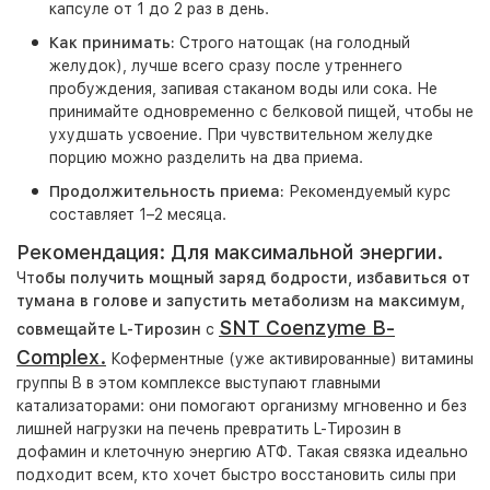
капсуле от 1 до 2 раз в день.
Как принимать:
Строго натощак (на голодный
желудок), лучше всего сразу после утреннего
пробуждения, запивая стаканом воды или сока. Не
принимайте одновременно с белковой пищей, чтобы не
ухудшать усвоение. При чувствительном желудке
порцию можно разделить на два приема.
Продолжительность приема:
Рекомендуемый курс
составляет 1–2 месяца.
Рекомендация: Для максимальной энергии.
Чт
обы получить мощный заряд бодрости, избавиться от
тумана в голове и запустить метаболизм на максимум,
SNT Coenzyme B-
совмещайте L-Тирозин
с
Complex
.
Коферментные (уже активированные) витамины
группы B в этом комплексе выступают главными
катализаторами: они помогают организму мгновенно и без
лишней нагрузки на печень превратить L-Тирозин в
дофамин и клеточную энергию АТФ. Такая связка идеально
подходит всем, кто хочет быстро восстановить силы при