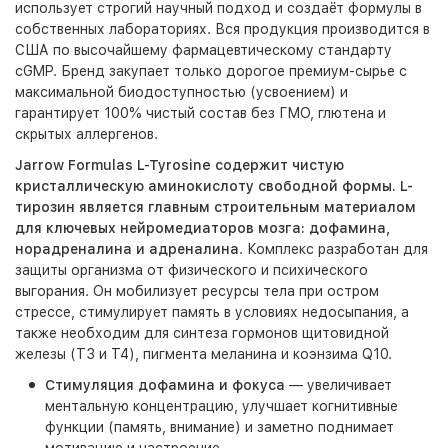
использует строгий научный подход и создаёт формулы в
собственных лабораториях. Вся продукция производится в
США по высочайшему фармацевтическому стандарту
cGMP. Бренд закупает только дорогое премиум-сырье с
максимальной биодоступностью (усвоением) и
гарантирует 100% чистый состав без ГМО, глютена и
скрытых аллергенов.
Jarrow Formulas L-Tyrosine
содержит чистую
кристаллическую аминокислоту свободной формы. L-
тирозин является главным строительным материалом
для ключевых нейромедиаторов мозга: дофамина,
норадреналина и адреналина
. Комплекс разработан для
защиты организма от физического и психического
выгорания. Он мобилизует ресурсы тела при остром
стрессе, стимулирует память в условиях недосыпания, а
также необходим для синтеза гормонов щитовидной
железы (Т3 и Т4), пигмента меланина и коэнзима Q10.
Стимуляция дофамина и фокуса
— увеличивает
ментальную концентрацию, улучшает когнитивные
функции (память, внимание) и заметно поднимает