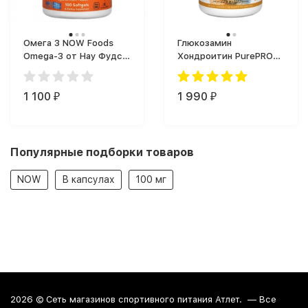
Омега 3 NOW Foods
Глюкозамин
Omega-3 от Нау Фудс
Хондроитин PurePRO
(100 капс.)
(Nutriversum) Joint
Guard Gold (120 таб.)
1 100
1 990
₽
₽
Популярные подборки товаров
NOW
В капсулах
100 мг
2026 ©
Сеть магазинов спортивного питания Атлет.
— Все