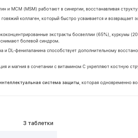
ин и МСМ (MSM) работают в синергии, восстанавливая структу
овяжий коллаген, который быстро усваивается и возвращает э
коконцентрированные экстракты босвеллии (65%), куркумы (2
 снимают болевой синдром.
на и DL-фенилаланина способствует дополнительному восстано
ия и магния в сочетании с витамином С укрепляют костную ст
интеллектуальная система защиты
, которая одновременно во
3 таблетки