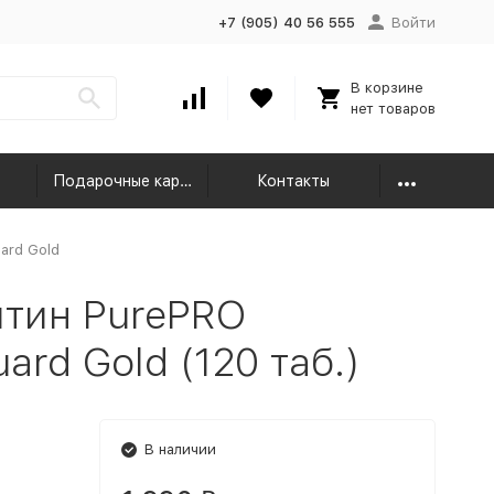
+7 (905) 40 56 555
Войти
В корзине
нет товаров
Подарочные карты
Контакты
uard Gold
тин PurePRO
uard Gold (120 таб.)
В наличии