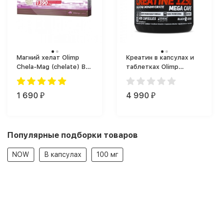
Магний хелат Olimp
Креатин в капсулах и
Chela-Mag (chelate) B6
таблетках Olimp
Forte (Форте), большая
Creatine Mega Caps
упаковка (60 капс.)
(400 капс.)
1 690
4 990
₽
₽
Популярные подборки товаров
NOW
В капсулах
100 мг