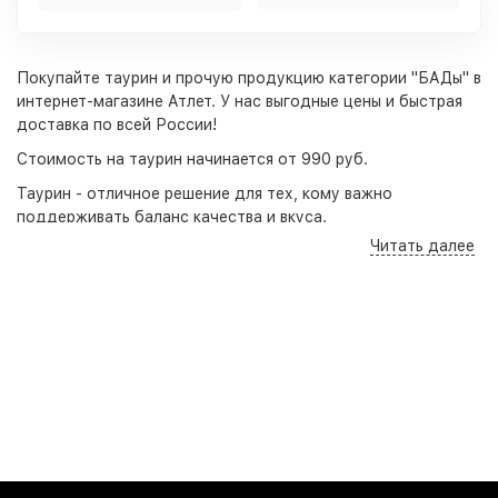
Покупайте таурин и прочую продукцию категории "БАДы" в
интернет-магазине Атлет. У нас выгодные цены и быстрая
доставка по всей России!
Стоимость на таурин начинается от 990 руб.
Таурин - отличное решение для тех, кому важно
поддерживать баланс качества и вкуса.
Читать далее
Возможно вас также заинтересуют
тирозин
.
Оформляйте заказ прямо сейчас и стройте своё идеальное
тело вместе с магазином Атлет!
Интернет-магазин
осуществляет доставку в любой город
России. Среди них:
Москва
. Забрать заказ из магазина
можно в Краснодаре, Анапе и Новороссийске.