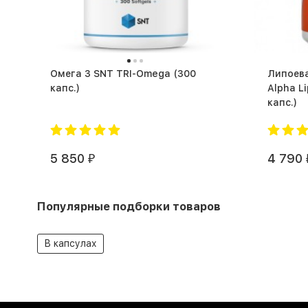
Омега 3 SNT TRI-Omega (300
Липоев
капс.)
Alpha Lip
капс.)
5 850
4 790
₽
Популярные подборки товаров
В капсулах