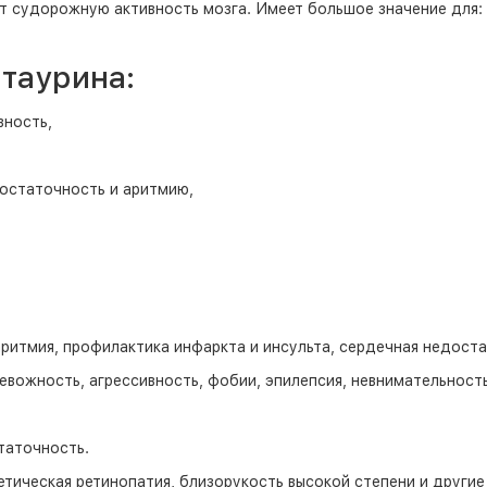
 судорожную активность мозга. Имеет большое значение для: з
таурина:
вность,
остаточность и аритмию,
ритмия, профилактика инфаркта и инсульта, сердечная недоста
евожность, агрессивность, фобии, эпилепсия, невнимательность,
таточность.
етическая ретинопатия, близорукость высокой степени и други