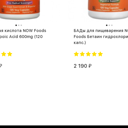
ая кислота NOW Foods
БАДы для пищеварения 
oic Acid 600mg (120
Foods Бетаин гидрохлорид (
капс.)
2 190
₽
₽