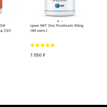
NOW
Цинк SNT Zinc Picolinate 50mg
120
(90 капс.)
1 550
₽