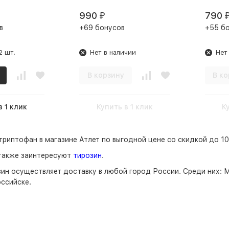
990
790
₽
в
+69 бонусов
+55 б
2 шт.
Нет в наличии
Нет
В корзину
В ко
в 1 клик
Купить в 1 клик
К
триптофан в магазине Атлет по выгодной цене со скидкой до 10
также заинтересуют
тирозин
.
зин
осуществляет доставку в любой город России. Среди них:
М
ссийске.