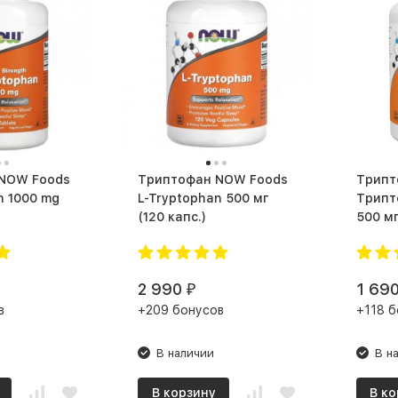
NOW Foods
Триптофан NOW Foods
Трипт
n 1000 mg
L-Tryptophan 500 мг
Трипт
(120 капс.)
2 990
1 69
₽
в
+209 бонусов
+118 б
В наличии
В н
В корзину
В ко