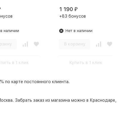
1 190
₽
₽
онусов
+83 бонусов
 в наличии
Нет в наличии
рзину
В корзину
упить в 1 клик
Купить в 1 клик
% по карте постоянного клиента.
осква
. Забрать заказ из магазина можно в Краснодаре,