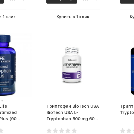
в 1 клик
Купить в 1 клик
К
ife
Триптофан BioTech USA
Трипт
ptimized
BioTech USA L-
s (90
Tryptophan 500 mg 60
caps