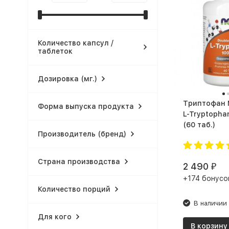
Количество капсул /
таблеток
Дозировка (мг.)
Триптофан 
Форма выпуска продукта
L-Tryptopha
(60 таб.)
Производитель (бренд)
Страна производства
2 490
₽
+174 бонусо
Количество порций
В наличии
Для кого
В корзину