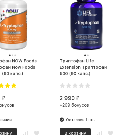
офан NOW Foods
Триптофан Life
офан Now Foods
Extension Триптофан
500 мг (60 капс.)
500 (90 капс.)
0
2 990
₽
₽
онусов
+209 бонусов
аличии
Осталась 1 шт.
рзину
В корзину