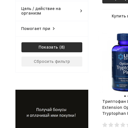
Цель / действие на
организм
Купить 
Помогает при
Показать
Сбросить фильтр
Триптофан L
Extension O
Tryptophan Plu
капс.)