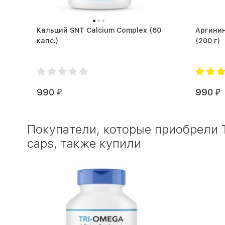
Кальций SNT Calcium Complex (60
Аргинин 
капс.)
(200 г)
990
990
₽
₽
Покупатели, которые приобрели 
caps, также купили